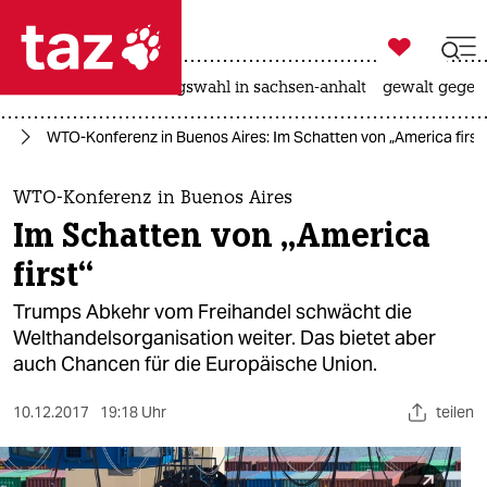

taz zahl ich
hitze
surfen
landtagswahl in sachsen-anhalt
gewalt gegen

taz zahl ich
ie
WTO-Konferenz in Buenos Aires: Im Schatten von „America first
taz zahl ich
themen
WTO-Konferenz in Buenos Aires
Im Schatten von „America
politik
first“
öko
Trumps Abkehr vom Freihandel schwächt die
Welthandelsorganisation weiter. Das bietet aber
gesellschaft
auch Chancen für die Europäische Union.
kultur
10.12.2017
19:18 Uhr
teilen
sport