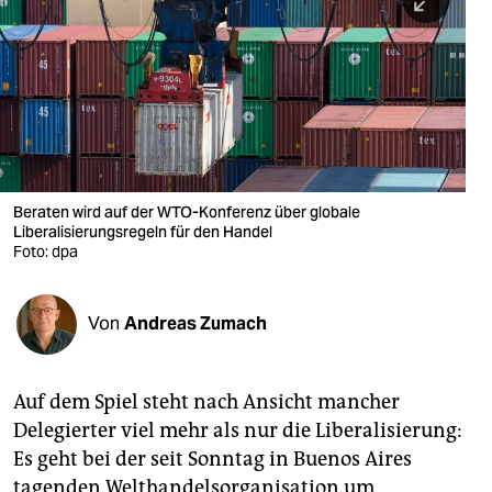
berlin
nord
wahrheit
verlag
verlag
Beraten wird auf der WTO-Konferenz über globale
Liberalisierungsregeln für den Handel
veranstaltungen
Foto: dpa
shop
fragen & hilfe
Von
Andreas Zumach
unterstützen
Auf dem Spiel steht nach Ansicht mancher
abo
Delegierter viel mehr als nur die Liberalisierung:
genossenschaft
Es geht bei der seit Sonntag in Buenos Aires
tagenden Welthandelsorganisation um