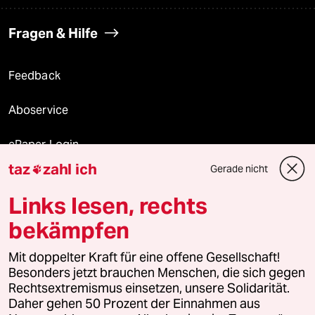
Fragen & Hilfe
Feedback
Aboservice
ePaper Login
taz
zahl ich
Gerade nicht

Downloads für Abonnierende
Links lesen, rechts
bekämpfen
© 2026 taz Verlags und Vertriebs GmbH
Mit doppelter Kraft für eine offene Gesellschaft!
Alle Rechte vorbehalten. Bei rechtlichen Fragen oder für Genehmigungen
wenden Sie sich bitte an
lizenzen@taz.de
Besonders jetzt brauchen Menschen, die sich gegen
Rechtsextremismus einsetzen, unsere Solidarität.
Daher gehen 50 Prozent der Einnahmen aus
Feedback
Redaktionsstatut
Kommune-Richtlinien
KI-