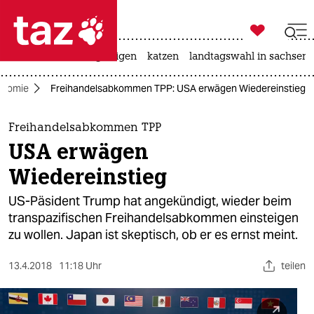

taz zahl ich
ceuta
hitze
bergsteigen
katzen
landtagswahl in sachsen-

taz zahl ich
onomie
Freihandelsabkommen TPP: USA erwägen Wiedereinstieg
taz zahl ich
themen
Freihandelsabkommen TPP
USA erwägen
politik
Wiedereinstieg
öko
US-Päsident Trump hat angekündigt, wieder beim
transpazifischen Freihandelsabkommen einsteigen
gesellschaft
zu wollen. Japan ist skeptisch, ob er es ernst meint.
kultur
13.4.2018
11:18 Uhr
teilen
sport