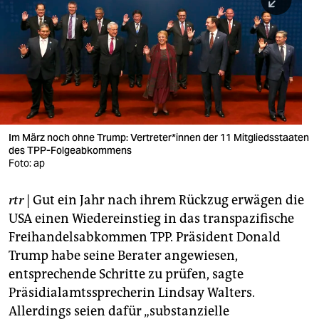
berlin
nord
wahrheit
verlag
verlag
Im März noch ohne Trump: Vertreter*innen der 11 Mitgliedsstaaten
des TPP-Folgeabkommens
veranstaltungen
Foto: ap
shop
rtr
| Gut ein Jahr nach ihrem Rückzug erwägen die
fragen & hilfe
USA einen Wiedereinstieg in das transpazifische
unterstützen
Freihandelsabkommen TPP. Präsident Donald
Trump habe seine Berater angewiesen,
abo
entsprechende Schritte zu prüfen, sagte
Präsidialamtssprecherin Lindsay Walters.
genossenschaft
Allerdings seien dafür „substanzielle