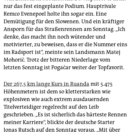
epaper login
nur das fest eingeplante Podium. Hauptrivale
Remco Evenepoel holte ihn sogar ein. Eine
Demütigung für den Slowenen. Und ein kräftiger
Ansporn für das Straßenrennen am Sonntag. „Ich
denke, das macht ihn noch wütender und
motivierter, zu beweisen, dass er die Nummer eins
im Radsport ist“, meinte sein Landsmann ­Matej
Mohorič. Trotz der bitteren Niederlage vom
letzten Sonntag ist Pogačar weiter der Top­favorit.
Der 267,5 km lange Kurs in Ruanda
mit 5.475
Höhenmetern ist dem so kletterstarken wie
explosiven wie auch extrem ausdauernden
Titelverteidiger regelrecht auf den Leib
geschrieben. „Es ist sicherlich das härteste Rennen
meiner Karriere“, blickte der deutsche Starter
Jonas Rutsch auf den Sonntag voraus. „Mit über