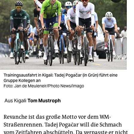
berlin
nord
wahrheit
verlag
verlag
veranstaltungen
Trainingsausfahrt in Kigali: Tadej Pogačar (in Grün) führt eine
shop
Gruppe Kollegen an
Foto: Jan de Meuleneir/Photo News/imago
fragen & hilfe
unterstützen
Aus Kigali
Tom Mustroph
abo
Revanche ist das große Motto vor dem WM-
genossenschaft
Straßenrennen. Tadej Pogačar will die Schmach
vom Zeitfahren abschütteln. Da verpasste er nicht