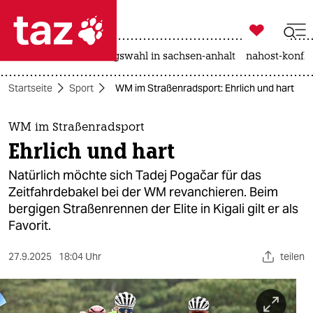

taz zahl ich
hitze
surfen
landtagswahl in sachsen-anhalt
nahost-konfli

taz zahl ich
Startseite
Sport
WM im Straßenradsport: Ehrlich und hart
taz zahl ich
themen
WM im Straßenradsport
Ehrlich und hart
politik
Natürlich möchte sich Tadej Pogačar für das
öko
Zeitfahrdebakel bei der WM revanchieren. Beim
bergigen Straßenrennen der Elite in Kigali gilt er als
gesellschaft
Favorit.
kultur
27.9.2025
18:04 Uhr
teilen
sport