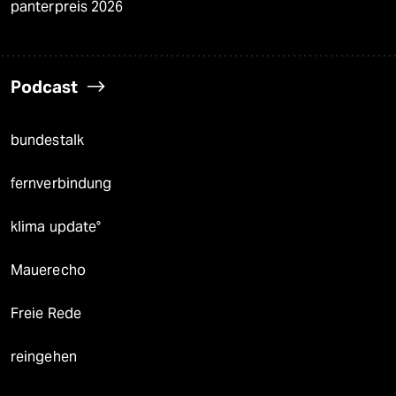
panterpreis 2026
Podcast
bundestalk
fernverbindung
klima update°
Mauerecho
Freie Rede
reingehen