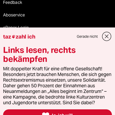
Feedback
Aboservice
ePaper Login
taz
zahl ich
Gerade nicht

Downloads für Abonnierende
Links lesen, rechts
bekämpfen
© 2026 taz Verlags und Vertriebs GmbH
Mit doppelter Kraft für eine offene Gesellschaft!
Alle Rechte vorbehalten. Bei rechtlichen Fragen oder für Genehmigungen
wenden Sie sich bitte an
lizenzen@taz.de
Besonders jetzt brauchen Menschen, die sich gegen
Rechtsextremismus einsetzen, unsere Solidarität.
Daher gehen 50 Prozent der Einnahmen aus
Feedback
Redaktionsstatut
Kommune-Richtlinien
KI-
Neuanmeldungen an „Alles beginnt im Zentrum“ –
eine Kampagne, die bedrohte linke Kulturzentren
Leitlinie
Informant
Datenschutz
Impressum
AGB
und Jugendorte unterstützt. Sind Sie dabei?
Seitenwende
Einwilligungen widerrufen (Ads)