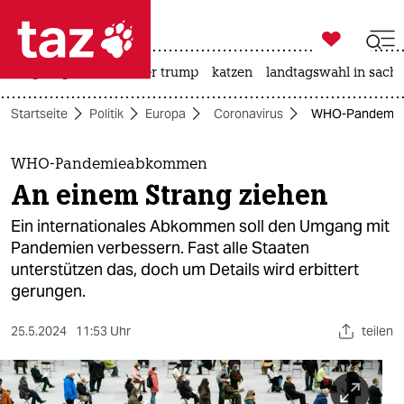

taz zahl ich
bergsteigen
usa unter trump
katzen
landtagswahl in sachs

taz zahl ich
Startseite
Politik
Europa
Coronavirus
WHO-Pandemiea
taz zahl ich
themen
WHO-Pandemieabkommen
An einem Strang ziehen
politik
Ein internationales Abkommen soll den Umgang mit
öko
Pandemien verbessern. Fast alle Staaten
unterstützen das, doch um Details wird erbittert
gesellschaft
gerungen.
kultur
25.5.2024
11:53 Uhr
teilen
sport