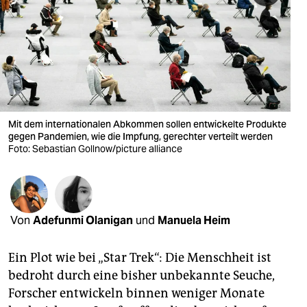
berlin
nord
wahrheit
verlag
verlag
Mit dem internationalen Abkommen sollen entwickelte Produkte
gegen Pandemien, wie die Impfung, gerechter verteilt werden
veranstaltungen
Foto: Sebastian Gollnow/picture alliance
shop
fragen & hilfe
Von
Adefunmi Olanigan
und
Manuela Heim
unterstützen
abo
Ein Plot wie bei „Star Trek“: Die Menschheit ist
bedroht durch eine bisher unbekannte Seuche,
genossenschaft
Forscher entwickeln binnen weniger Monate