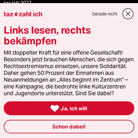
taz lab 2027
taz
zahl ich
Gerade nicht

Links lesen, rechts
Mehr taz Lesestoff
bekämpfen
taz Blogs
Mit doppelter Kraft für eine offene Gesellschaft!
Besonders jetzt brauchen Menschen, die sich gegen
taz FUTURZWEI
Rechtsextremismus einsetzen, unsere Solidarität.
Daher gehen 50 Prozent der Einnahmen aus
Neuanmeldungen an „Alles beginnt im Zentrum“ –
Le Monde diplomatique
eine Kampagne, die bedrohte linke Kulturzentren
und Jugendorte unterstützt. Sind Sie dabei?
taz Archiv

Ja, ich will
Mehr taz Angebote
Schon dabei!