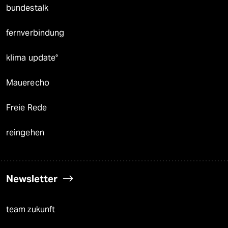
bundestalk
fernverbindung
klima update°
Mauerecho
Freie Rede
reingehen
Newsletter
team zukunft