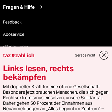
Fragen & Hilfe
Feedback
Aboservice
ePaper Login
taz
zahl ich
Gerade nicht

Downloads für Abonnierende
Links lesen, rechts
bekämpfen
© 2026 taz Verlags und Vertriebs GmbH
Mit doppelter Kraft für eine offene Gesellschaft!
Alle Rechte vorbehalten. Bei rechtlichen Fragen oder für Genehmigungen
wenden Sie sich bitte an
lizenzen@taz.de
Besonders jetzt brauchen Menschen, die sich gegen
Rechtsextremismus einsetzen, unsere Solidarität.
Daher gehen 50 Prozent der Einnahmen aus
Feedback
Redaktionsstatut
Kommune-Richtlinien
KI-
Neuanmeldungen an „Alles beginnt im Zentrum“ –