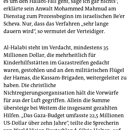
es um den Halabi-Fall geht, sage ich gar nichts“,
epaper login
erklärte sein Anwalt Mohammed Mahmud am
Dienstag zum Prozessbeginn im israelischen Be’er
Scheva. Nur, dass das Verfahren „sehr lange
dauern wird“, so vermutet der Verteidiger.
Al-Halabi steht im Verdacht, mindestens 35
Millionen Dollar, die mehrheitlich für
Kinderhilfsstätten im Gazastreifen gedacht
waren, gestohlen und an den militärischen Flügel
der Hamas, die Kassam-Brigaden, weitergeleitet zu
haben. Die christliche
Nichtregierungsorganisation hält die Vorwürfe
für aus der Luft gegriffen. Allein die Summe
übersteige bei Weitem die insgesamt gezahlten
Hilfen. „Das Gaza-Budget umfasste 22,5 Millionen
US-Dollar über zehn Jahre“, teilte die Sprecherin