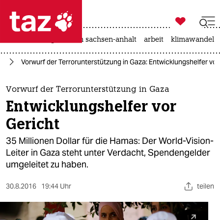

taz zahl ich
hitze
landtagswahl in sachsen-anhalt
arbeit
klimawandel

taz zahl ich
kt
Vorwurf der Terrorunterstützung in Gaza: Entwicklungshelfer vor
taz zahl ich
themen
Vorwurf der Terrorunterstützung in Gaza
Entwicklungshelfer vor
politik
Gericht
öko
35 Millionen Dollar für die Hamas: Der World-Vision-
Leiter in Gaza steht unter Verdacht, Spendengelder
gesellschaft
umgeleitet zu haben.
kultur
30.8.2016
19:44 Uhr
teilen
sport