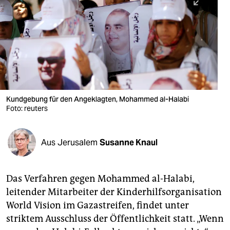
berlin
nord
wahrheit
verlag
verlag
Kundgebung für den Angeklagten, Mohammed al-Halabi
Foto: reuters
veranstaltungen
shop
Aus Jerusalem
Susanne Knaul
fragen & hilfe
unterstützen
Das Verfahren gegen Mohammed al-Halabi,
leitender Mitarbeiter der Kinderhilfsorganisation
abo
World Vision im Gazastreifen, findet unter
genossenschaft
striktem Ausschluss der Öffentlichkeit statt. „Wenn