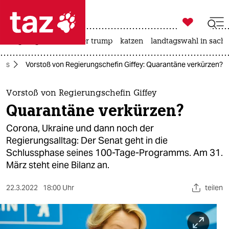

taz zahl ich
bergsteigen
usa unter trump
katzen
landtagswahl in sachs

taz zahl ich
rus
Vorstoß von Regierungschefin Giffey: Quarantäne verkürzen?
taz zahl ich
themen
Vorstoß von Regierungschefin Giffey
Quarantäne verkürzen?
politik
Corona, Ukraine und dann noch der
öko
Regierungsalltag: Der Senat geht in die
Schlussphase seines 100-Tage-Programms. Am 31.
gesellschaft
März steht eine Bilanz an.
kultur
22.3.2022
18:00 Uhr
teilen
sport