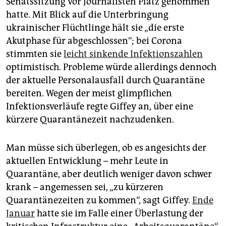
Senatssitzung vor Journalisten Platz genommen
epaper login
hatte. Mit Blick auf die Unterbringung
ukrainischer Flüchtlinge hält sie „die erste
Akutphase für abgeschlossen“; bei Corona
stimmten sie
leicht sinkende Infektionszahlen
optimistisch. Probleme würde allerdings dennoch
der aktuelle Personalausfall durch Quarantäne
bereiten. Wegen der meist glimpflichen
Infektionsverläufe regte Giffey an, über eine
kürzere Quarantänezeit nachzudenken.
Man müsse sich überlegen, ob es angesichts der
aktuellen Entwicklung – mehr Leute in
Quarantäne, aber deutlich weniger davon schwer
krank – angemessen sei, „zu kürzeren
Quarantänezeiten zu kommen“, sagt Giffey.
Ende
Januar
hatte sie im Falle einer Überlastung der