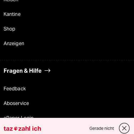
Kantine
Shop
Anzeigen
Fragen & Hilfe
Feedback
Aboservice
ePaper Login
taz
zahl ich
Gerade nicht

Downloads für Abonnierende