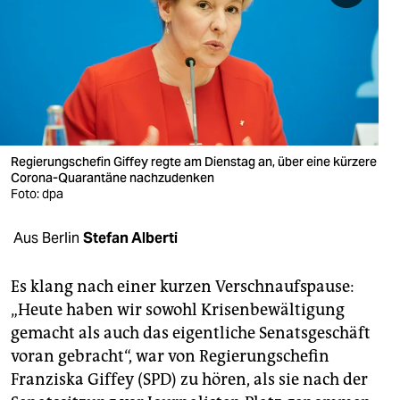
berlin
nord
wahrheit
verlag
verlag
Regierungschefin Giffey regte am Dienstag an, über eine kürzere
Corona-Quarantäne nachzudenken
veranstaltungen
Foto: dpa
shop
Aus Berlin
Stefan Alberti
fragen & hilfe
Es klang nach einer kurzen Verschnaufspause:
unterstützen
„Heute haben wir sowohl Krisenbewältigung
gemacht als auch das eigentliche Senatsgeschäft
abo
voran gebracht“, war von Regierungschefin
genossenschaft
Franziska Giffey (SPD) zu hören, als sie nach der