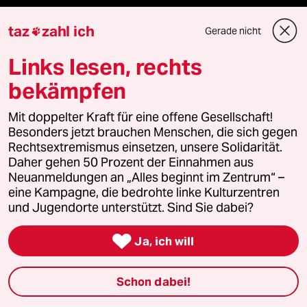
Anzeigen
taz
zahl ich
Gerade nicht

Links lesen, rechts
Fragen & Hilfe
bekämpfen
Feedback
Mit doppelter Kraft für eine offene Gesellschaft!
Besonders jetzt brauchen Menschen, die sich gegen
Rechtsextremismus einsetzen, unsere Solidarität.
Aboservice
Daher gehen 50 Prozent der Einnahmen aus
Neuanmeldungen an „Alles beginnt im Zentrum“ –
ePaper Login
eine Kampagne, die bedrohte linke Kulturzentren
und Jugendorte unterstützt. Sind Sie dabei?
Downloads für Abonnierende

Ja, ich will
© 2026 taz Verlags und Vertriebs GmbH
Schon dabei!
Alle Rechte vorbehalten. Bei rechtlichen Fragen oder für Genehmigungen
wenden Sie sich bitte an
lizenzen@taz.de