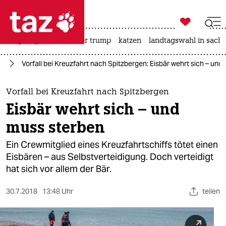

taz zahl ich
bergsteigen
usa unter trump
katzen
landtagswahl in sachs

taz zahl ich
se
Vorfall bei Kreuzfahrt nach Spitzbergen: Eisbär wehrt sich – und
taz zahl ich
themen
Vorfall bei Kreuzfahrt nach Spitzbergen
Eisbär wehrt sich – und
politik
muss sterben
öko
Ein Crewmitglied eines Kreuzfahrtschiffs tötet einen
Eisbären – aus Selbstverteidigung. Doch verteidigt
gesellschaft
hat sich vor allem der Bär.
kultur
30.7.2018
13:48 Uhr
teilen
sport