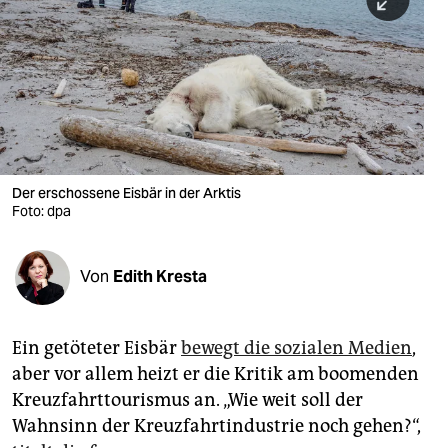
berlin
nord
wahrheit
verlag
verlag
Der erschossene Eisbär in der Arktis
Foto: dpa
veranstaltungen
shop
Von
Edith Kresta
fragen & hilfe
unterstützen
Ein getöteter Eisbär
bewegt die sozialen Medien
,
aber vor allem heizt er die Kritik am boomenden
abo
Kreuzfahrttourismus an. „Wie weit soll der
genossenschaft
Wahnsinn der Kreuzfahrtindustrie noch gehen?“,