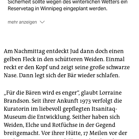
Sicherheit sollte wegen des winterlichen Wetters ein
Reservetag in Winnipeg eingeplant werden.
mehr anzeigen
Reisezeit
Mitte Oktober bis Ende November ist
Eisbärenzeit. Reisen Sie möglichst spät. Die
Temperaturen können dann allerdings bis auf minus
30 Grad absinken.
Am Nachmittag entdeckt Jud dann doch einen
gelben Fleck in den schütteren Weiden. Einmal
Unterkunft
Lazy Bear Lodge
, Übernachtungen sowie
reckt er den Kopf und zeigt seine große schwarze
Komplettarrangements mit Charterflügen.
Frontiers
North
bietet bei seinen Komplettangeboten auch
Nase. Dann legt sich der Bär wieder schlafen.
Übernachtungen in einem umgebauten Schlafbus
direkt in der Tundra. Das einfache
Seaport Hotel
ist
„Für die Bären wird es enger“, glaubt Lorraine
als einziges ganzjährig geöffnet. Alle Angebote
Brandson. Seit ihrer Ankunft 1973 verfolgt die
möglichst frühzeitig buchen!
Kuratorin im liebevoll gepflegten Itsanitaq-
Veranstalter
SK-Touristik
bietet eine 6-tägige
Museum die Entwicklung. Seither haben sich
Eisbärentour. DZ ab/bis Winnipeg ab 3.532
Weiden, Elche und Rotfüchse in der Gegend
Euro/Person.
breitgemacht. Vor ihrer Hütte, 17 Meilen vor der
Information
www.everythingchurchill.com