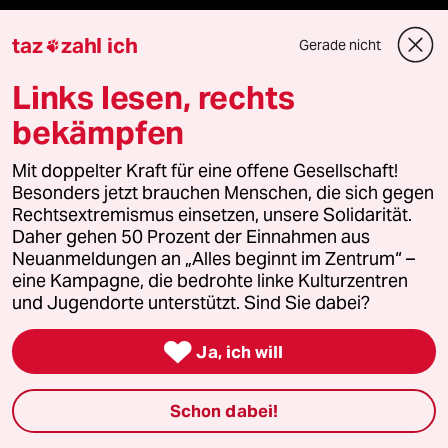
fernverbindung
taz
zahl ich
Gerade nicht

klima update°
Links lesen, rechts
Mauerecho
bekämpfen
Freie Rede
Mit doppelter Kraft für eine offene Gesellschaft!
Besonders jetzt brauchen Menschen, die sich gegen
Rechtsextremismus einsetzen, unsere Solidarität.
reingehen
Daher gehen 50 Prozent der Einnahmen aus
Neuanmeldungen an „Alles beginnt im Zentrum“ –
eine Kampagne, die bedrohte linke Kulturzentren
und Jugendorte unterstützt. Sind Sie dabei?
Newsletter

Ja, ich will
team zukunft
Schon dabei!
taz frisch