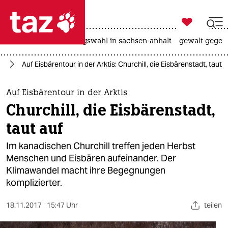

taz zahl ich
hitze
surfen
landtagswahl in sachsen-anhalt
gewalt gegen

taz zahl ich
el
Auf Eisbärentour in der Arktis: Churchill, die Eisbärenstadt, taut 
taz zahl ich
themen
Auf Eisbärentour in der Arktis
Churchill, die Eisbärenstadt,
politik
taut auf
öko
Im kanadischen Churchill treffen jeden Herbst
Menschen und Eisbären aufeinander. Der
gesellschaft
Klimawandel macht ihre Begegnungen
komplizierter.
kultur
sport
18.11.2017
15:47 Uhr
teilen