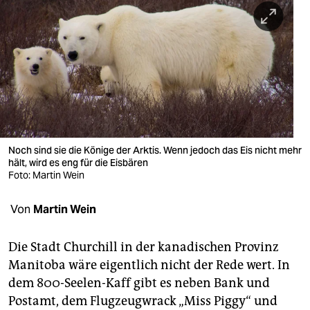
berlin
nord
wahrheit
verlag
verlag
veranstaltungen
Noch sind sie die Könige der Arktis. Wenn jedoch das Eis nicht mehr
hält, wird es eng für die Eisbären
shop
Foto: Martin Wein
fragen & hilfe
Von
Martin Wein
unterstützen
Die Stadt Churchill in der kanadischen Provinz
abo
Manitoba wäre eigentlich nicht der Rede wert. In
dem 800-Seelen-Kaff gibt es neben Bank und
genossenschaft
Postamt, dem Flugzeugwrack „Miss Piggy“ und