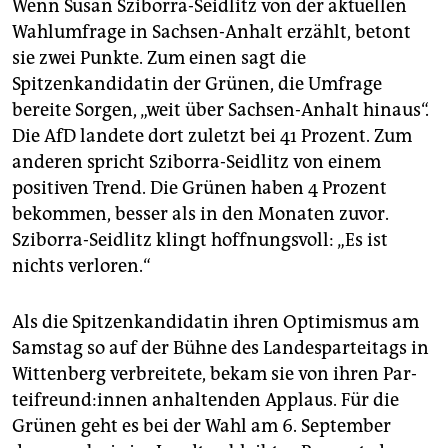
epaper login
Wenn Susan Sziborra-Seidlitz von der aktuellen
Wahlumfrage in Sachsen-Anhalt erzählt, betont
sie zwei Punkte. Zum einen sagt die
Spitzenkandidatin der Grünen, die Umfrage
bereite Sorgen, „weit über Sachsen-Anhalt hinaus“.
Die AfD landete dort zuletzt bei 41 Prozent. Zum
anderen spricht Sziborra-Seidlitz von einem
positiven Trend. Die Grünen haben 4 Prozent
bekommen, besser als in den Monaten zuvor.
Sziborra-Seidlitz klingt hoffnungsvoll: „Es ist
nichts verloren.“
Als die Spitzenkandidatin ihren Optimismus am
Samstag so auf der Bühne des Landesparteitags in
Wittenberg verbreitete, bekam sie von ihren Par­
tei­freun­d:in­nen anhaltenden Applaus. Für die
Grünen geht es bei der Wahl am 6. September