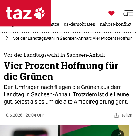

taz zahl ich
krieg in der ukraine
hitze
us-demokraten
nahost-konflikt

taz zahl ich
lt
Vor der Landtagswahl in Sachsen-Anhalt: Vier Prozent Hoffnung 
taz zahl ich
themen
Vor der Landtagswahl in Sachsen-Anhalt
Vier Prozent Hoffnung für
politik
die Grünen
öko
Den Umfragen nach fliegen die Grünen aus dem
Landtag in Sachsen-Anhalt. Trotzdem ist die Laune
gesellschaft
gut, selbst als es um die alte Ampelregierung geht.
kultur
10.5.2026
20:04 Uhr
teilen
sport