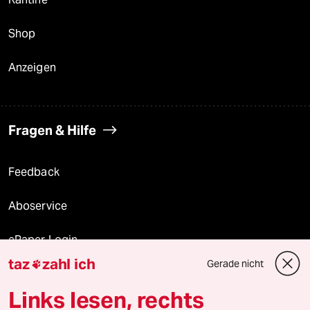
Shop
Anzeigen
Fragen & Hilfe
Feedback
Aboservice
ePaper Login
taz
zahl ich
Gerade nicht

Downloads für Abonnierende
Links lesen, rechts