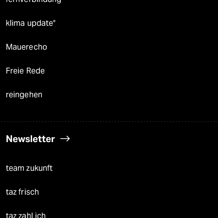
klima update°
Mauerecho
Freie Rede
reingehen
Newsletter
team zukunft
taz frisch
taz zahl ich