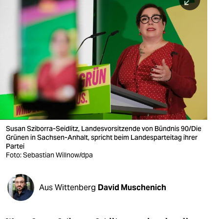
berlin
nord
wahrheit
verlag
verlag
veranstaltungen
shop
Susan Sziborra-Seidlitz, Landesvorsitzende von Bündnis 90/Die
Grünen in Sachsen-Anhalt, spricht beim Landesparteitag ihrer
fragen & hilfe
Partei
Foto: Sebastian Willnow/dpa
unterstützen
abo
Aus Wittenberg
David Muschenich
genossenschaft