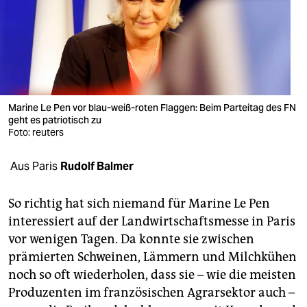
berlin
nord
wahrheit
verlag
Marine Le Pen vor blau-weiß-roten Flaggen: Beim Parteitag des FN
geht es patriotisch zu
verlag
Foto: reuters
veranstaltungen
Aus Paris
Rudolf Balmer
shop
fragen & hilfe
So richtig hat sich niemand für Marine Le Pen
interessiert auf der Landwirtschaftsmesse in Paris
unterstützen
vor wenigen Tagen. Da konnte sie zwischen
prämierten Schweinen, Lämmern und Milchkühen
abo
noch so oft wiederholen, dass sie – wie die meisten
genossenschaft
Produzenten im französischen Agrar­sektor auch –