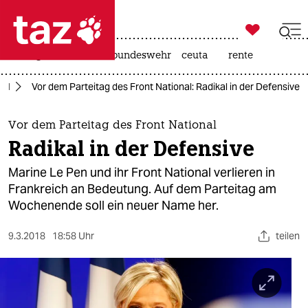

taz zahl ich
niedrigwasser
afd
bundeswehr
ceuta
rente

taz zahl ich
nal
Vor dem Parteitag des Front National: Radikal in der Defensive
taz zahl ich
themen
Vor dem Parteitag des Front National
Radikal in der Defensive
politik
Marine Le Pen und ihr Front National verlieren in
öko
Frankreich an Bedeutung. Auf dem Parteitag am
Wochenende soll ein neuer Name her.
gesellschaft
9.3.2018
18:58 Uhr
teilen
kultur
sport