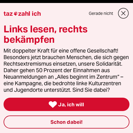
Live im Stream
taz
zahl ich
Gerade nicht

Links lesen, rechts
Vergangene
bekämpfen
taz lab 2027
Mit doppelter Kraft für eine offene Gesellschaft!
Besonders jetzt brauchen Menschen, die sich gegen
Rechtsextremismus einsetzen, unsere Solidarität.
Mehr taz Lesestoff
Daher gehen 50 Prozent der Einnahmen aus
Neuanmeldungen an „Alles beginnt im Zentrum“ –
eine Kampagne, die bedrohte linke Kulturzentren
taz Blogs
und Jugendorte unterstützt. Sind Sie dabei?
taz FUTURZWEI

Ja, ich will
Le Monde diplomatique
Schon dabei!
taz Archiv