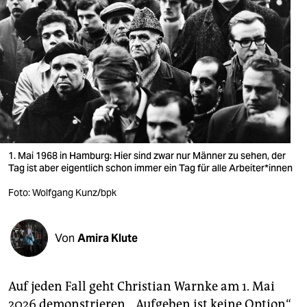
berlin
nord
wahrheit
verlag
verlag
veranstaltungen
1. Mai 1968 in Hamburg: Hier sind zwar nur Männer zu sehen, der
Tag ist aber eigentlich schon immer ein Tag für alle Ar­bei­te­r*in­nen
shop
Foto: Wolfgang Kunz/bpk
fragen & hilfe
unterstützen
Von
Amira Klute
abo
genossenschaft
Auf jeden Fall geht Christian Warnke am 1. Mai
2026 demonstrieren. „Aufgeben ist keine Option“,