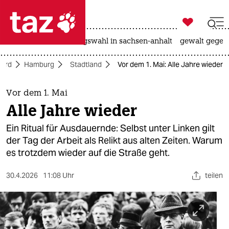

taz zahl ich
hitze
surfen
landtagswahl in sachsen-anhalt
gewalt gegen

taz zahl ich
ord
Hamburg
Stadtland
Vor dem 1. Mai: Alle Jahre wieder
taz zahl ich
themen
Vor dem 1. Mai
Alle Jahre wieder
politik
Ein Ritual für Ausdauernde: Selbst unter Linken gilt
öko
der Tag der Arbeit als Relikt aus alten Zeiten. Warum
es trotzdem wieder auf die Straße geht.
gesellschaft
30.4.2026
11:08 Uhr
teilen
kultur
sport