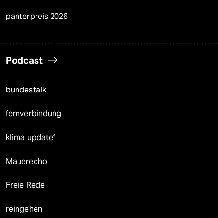
panterpreis 2026
Podcast
bundestalk
fernverbindung
klima update°
Mauerecho
Freie Rede
reingehen