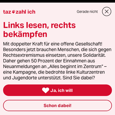
Vor Ort
taz
zahl ich
Gerade nicht

Live im Stream
Links lesen, rechts
bekämpfen
Vergangene
Mit doppelter Kraft für eine offene Gesellschaft!
taz lab 2027
Besonders jetzt brauchen Menschen, die sich gegen
Rechtsextremismus einsetzen, unsere Solidarität.
Daher gehen 50 Prozent der Einnahmen aus
Neuanmeldungen an „Alles beginnt im Zentrum“ –
Mehr taz Lesestoff
eine Kampagne, die bedrohte linke Kulturzentren
und Jugendorte unterstützt. Sind Sie dabei?
taz Blogs

Ja, ich will
taz FUTURZWEI
Schon dabei!
Le Monde diplomatique