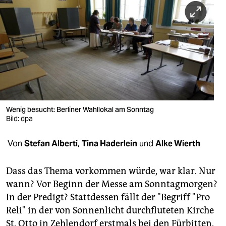
berlin
nord
wahrheit
verlag
verlag
veranstaltungen
Wenig besucht: Berliner Wahllokal am Sonntag
Bild: dpa
shop
Von
Stefan Alberti
,
Tina Haderlein
und
Alke Wierth
fragen & hilfe
unterstützen
Dass das Thema vorkommen würde, war klar. Nur
wann? Vor Beginn der Messe am Sonntagmorgen?
abo
In der Predigt? Stattdessen fällt der "Begriff "Pro
genossenschaft
Reli" in der von Sonnenlicht durchfluteten Kirche
St. Otto in Zehlendorf erstmals bei den Fürbitten.