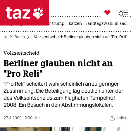

taz zahl ich
bergsteigen
usa unter trump
katzen
landtagswahl in sachs

taz zahl ich
eite
Berlin
Volksentscheid: Berliner glauben nicht an "Pro Reli"
taz zahl ich
themen
Volksentscheid
Berliner glauben nicht an
politik
"Pro Reli"
öko
"Pro Reli" scheitert wahrscheinlich an zu geringer
Zustimmung. Die Beteiligung lag deutlich unter der
gesellschaft
des Volksentscheids zum Flughafen Tempelhof
2008. Ein Besuch in den Abstimmungslokalen.
kultur
sport
27.4.2009
2:00 Uhr
teilen