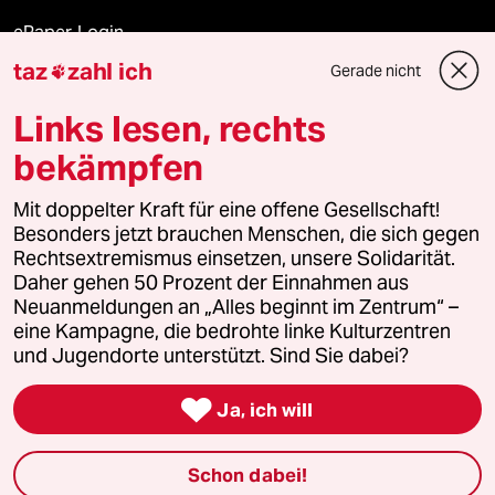
ePaper Login
taz
zahl ich
Gerade nicht

Downloads für Abonnierende
Links lesen, rechts
bekämpfen
© 2026 taz Verlags und Vertriebs GmbH
Mit doppelter Kraft für eine offene Gesellschaft!
Alle Rechte vorbehalten. Bei rechtlichen Fragen oder für Genehmigungen
wenden Sie sich bitte an
lizenzen@taz.de
Besonders jetzt brauchen Menschen, die sich gegen
Rechtsextremismus einsetzen, unsere Solidarität.
Daher gehen 50 Prozent der Einnahmen aus
Feedback
Redaktionsstatut
Kommune-Richtlinien
KI-
Neuanmeldungen an „Alles beginnt im Zentrum“ –
eine Kampagne, die bedrohte linke Kulturzentren
Leitlinie
Informant
Datenschutz
Impressum
AGB
und Jugendorte unterstützt. Sind Sie dabei?
Seitenwende
Einwilligungen widerrufen (Ads)

Ja, ich will
Schon dabei!