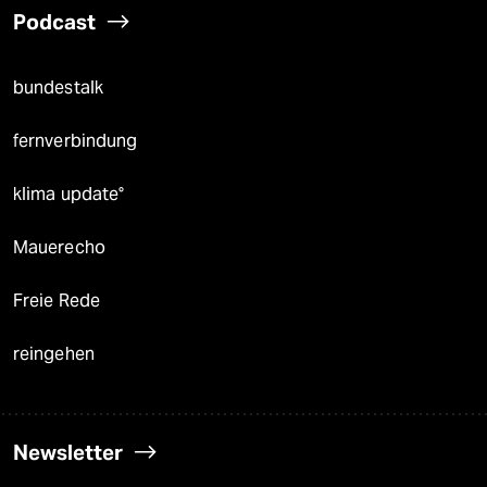
Podcast
bundestalk
fernverbindung
klima update°
Mauerecho
Freie Rede
reingehen
Newsletter