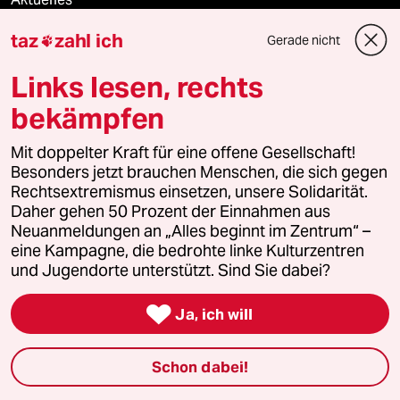
taz
zahl ich
Gerade nicht

Hausblog
Links lesen, rechts
Die Seitenwende
bekämpfen
Stellen
Mit doppelter Kraft für eine offene Gesellschaft!
Besonders jetzt brauchen Menschen, die sich gegen
Presse
Rechtsextremismus einsetzen, unsere Solidarität.
Daher gehen 50 Prozent der Einnahmen aus
Neuanmeldungen an „Alles beginnt im Zentrum“ –
eine Kampagne, die bedrohte linke Kulturzentren
Unterstützen
und Jugendorte unterstützt. Sind Sie dabei?

abo
Ja, ich will
genossenschaft
Schon dabei!
taz zahl ich