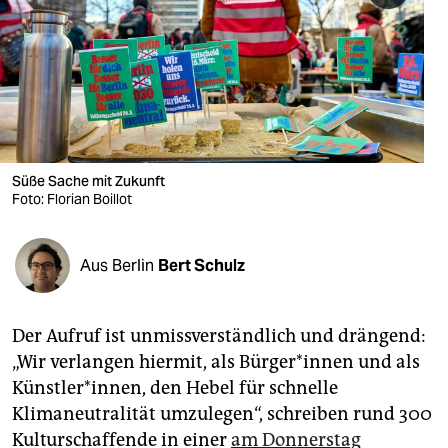
berlin
nord
wahrheit
verlag
verlag
Süße Sache mit Zukunft
Foto: Florian Boillot
veranstaltungen
shop
Aus Berlin
Bert Schulz
fragen & hilfe
unterstützen
Der Aufruf ist unmissverständlich und drängend:
„Wir verlangen hiermit, als Bür­ge­r*in­nen und als
abo
Künstler*innen, den Hebel für schnelle
genossenschaft
Klimaneutralität umzulegen“, schreiben rund 300
Kulturschaffende in einer
am Donnerstag