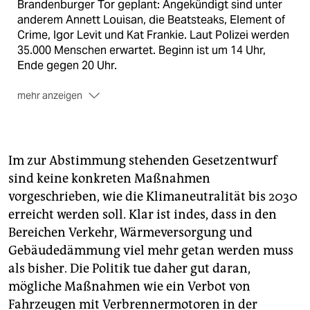
Brandenburger Tor geplant: Angekündigt sind unter
anderem Annett Louisan, die Beatsteaks, Element of
Crime, Igor Levit und Kat Frankie. Laut Polizei werden
35.000 Menschen erwartet. Beginn ist um 14 Uhr,
Ende gegen 20 Uhr.
mehr anzeigen
Sonntag
Die rund 2.200 Abstimmungslokale sind von
8 bis 18 Uhr geöffnet. Zeitumstellung in der Nacht auf
Sonntag beachten! Erste Ergebnisse werden gegen
Im zur Abstimmung stehenden Gesetzentwurf
19 Uhr erwartet. Da ein Erfolg des Entscheids aber
sind keine konkreten Maßnahmen
vor allem vom Erreichen des Quorums von rund
vorgeschrieben, wie die Klimaneutralität bis 2030
609.000 Ja-Stimmen abhängen dürfte, könnte es eine
lange Nacht werden. Alle Ergebnisse dann auf
erreicht werden soll. Klar ist indes, dass in den
taz.de/berlin
(taz)
Bereichen Verkehr, Wärmeversorgung und
Gebäudedämmung viel mehr getan werden muss
als bisher. Die Politik tue daher gut daran,
mögliche Maßnahmen wie ein Verbot von
Fahrzeugen mit Verbrennermotoren in der