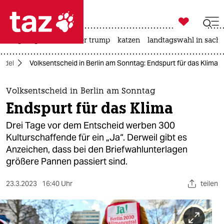

taz zahl ich
bergsteigen
usa unter trump
katzen
landtagswahl in sachs

taz zahl ich
ndel
Volksentscheid in Berlin am Sonntag: Endspurt für das Klima
taz zahl ich
themen
Volksentscheid in Berlin am Sonntag
Endspurt für das Klima
politik
Drei Tage vor dem Entscheid werben 300
öko
Kulturschaffende für ein „Ja“. Derweil gibt es
Anzeichen, dass bei den Briefwahlunterlagen
gesellschaft
größere Pannen passiert sind.
kultur
23.3.2023
16:40 Uhr
teilen
sport