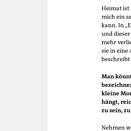
Heimat ist 
mich ein se
kann. In „
und dieser
mehr verlie
sie in eine
beschreibt
Man könnte
bezeichnen
kleine Mom
hängt, rei
zu sein, z
Nehmen wir 