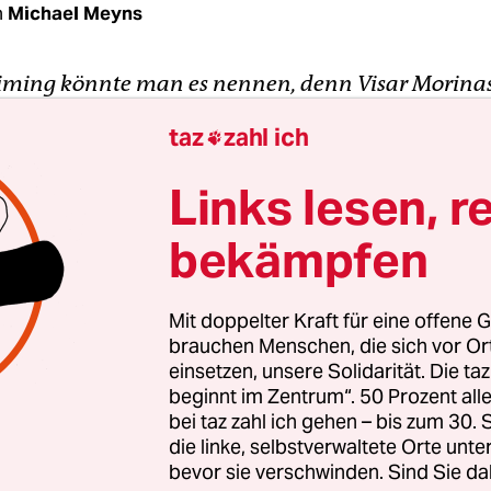
n
Michael Meyns
Timing könnte man es nennen, denn Visar Morina
andelt Themen, die gesellschaftliche Debatten uns
taz
zahl ich

n:
Integration
, Rassismus, Mobbing,
Fremdsein
,
ssensein. Bei dem renommierten Sundance Festiv
Links lesen, r
ief er mit großem Erfolg, nun kommt „Exil“ ins Kin
bekämpfen
 Morina, Sie stammen aus
dem Kosovo
und leben
in Deutschland, haben inzwischen die deutsche
Mit doppelter Kraft für eine offene G
erschaft. Fühlen Sie sich nach all diesen Jahren
brauchen Menschen, die sich vor O
r immer noch als Fremder?
einsetzen, unsere Solidarität. Die ta
beginnt im Zentrum“. 50 Prozent a
bei taz zahl ich gehen – bis zum 30
na:
Ich fühle mich in Deutschland zu Hause, ich
die linke, selbstverwaltete Orte unte
es Zuhause. Heiner Müller hat dazu treffend gesa
bevor sie verschwinden. Sind Sie da