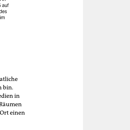
 auf
des
 im
atliche
 bin.
edien in
n Räumen
Ort einen