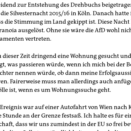
eidend zur Entstehung des Drehbuchs beigetrage
die Silvesternacht 2015/16 in Köln. Danach hatte 
ss die Stimmung im Land gekippt ist. Diese Nacht 
ranoia ausgelöst. Ohne sie wäre die AfD wohl nich
lamenten vertreten.
u dieser Zeit dringend eine Wohnung gesucht un
gt, was passieren würde, wenn ich mich bei der
chter nennen würde, ob dann meine Erfolgsauss
en. Fairerweise muss man allerdings auch anfüg
ölle ist, wenn es um Wohnungssuche geht.
 Ereignis war auf einer Autofahrt von Wien nach K
e Stunde an der Grenze festsaß. Ich halte es für e
haft, dass wir uns zumindest in der EU so frei b