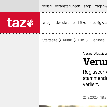
hautnavigation anspringen
hauptinhalt anspringen
footer anspringen
verlag
veranstaltungen
shop
fragen &
krieg in der ukraine
hitze
niedrigwa

taz zahl ich
taz zahl ich
Startseite
Kultur
Film
Berlinale
themen
politik
Visar Morina
Veru
öko
Regisseur V
gesellschaft
stammenden
verliert.
kultur
sport
22.8.2020
18:3