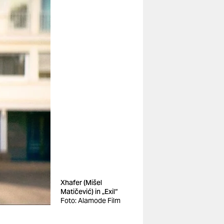
Xhafer (Mišel
Matičević) in „Exil“
Foto: Alamode Film