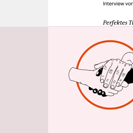
epaper login
Interview vo
Perfektes 
„Exil“ verh
bestimme
Ausgeschlo
Berlinale l
taz: Herr
25 Jahren 
Staatsbürg
Hause ode
Visar Mori
kein ander