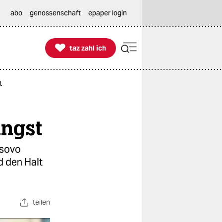
abo
genossenschaft
epaper login

taz zahl ich
taz zahl ich
t
Angst
osovo
 den Halt
teilen