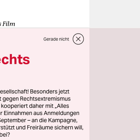
s Film
erer Zeit
Gerade nicht
al und der
echts
o.
 seit gut
esellschaft! Besonders jetzt
 hier zu
rt gegen Rechtsextremismus
z kooperiert daher mit „Alles
ller Einnahmen aus Anmeldungen
. September – an die Kampagne,
 habe auch
rstützt und Freiräume sichern will,
gt:
bei?