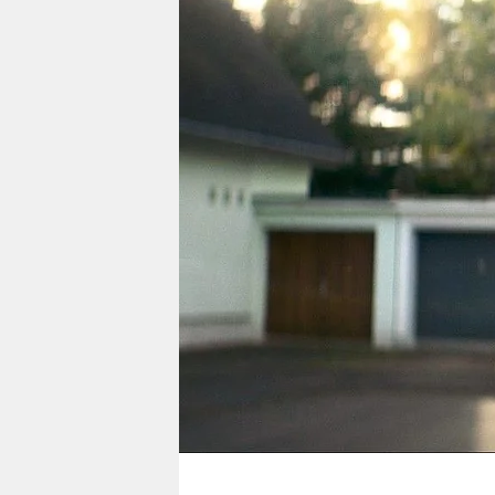
berlin
nord
wahrheit
verlag
verlag
veranstaltungen
shop
fragen & hilfe
unterstützen
abo
genossenschaft