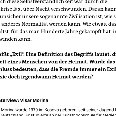
ch diese Selbstverständlichkeit war durch die
skrise fast über Nacht verschwunden. Daran ka
unsicher unsere sogenannte Zivilisation ist, wie 
 anderes Normalität werden kann. Wie etwas, das
ltst, für das man Hunderte Jahre gekämpft hat, i
hwinden kann.
ißt „Exil“. Eine Definition des Begriffs lautet: d
it eines Menschen von der Heimat. Würde das
uss bedeuten, dass die Fremde immer ein Exil 
 sie doch irgendwann Heimat werden?
nterview: Visar Morina
r Morina wurde 1979 im Kosovo geboren, seit seiner Jugend 
 Deutschland. Er studierte an der Kunsthochschule für Medien