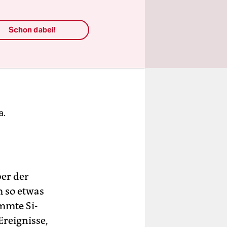
Schon dabei!
Film zum
a.
ber der
m so etwas
immte Si­
Ereignisse,