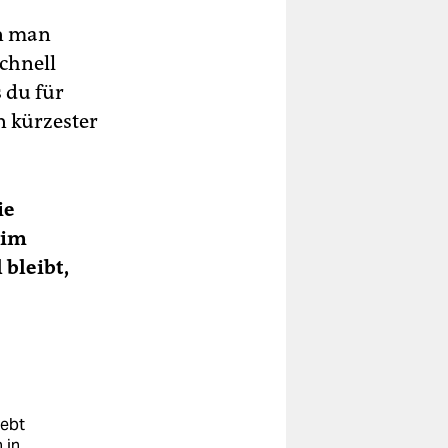
nn man
schnell
 du für
n kürzester
ie
 im
bleibt,
lebt
 in