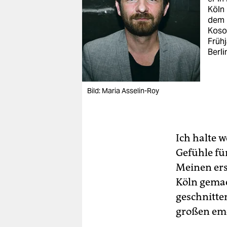
Köln 
dem 
Kosov
Frühj
Berli
Bild: Maria Asselin-Roy
Ich halte 
Gefühle fü
Meinen ers
Köln gemac
geschnitte
großen em