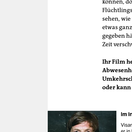
können, do
Flüchtling
sehen, wie 
etwas ganz
gegeben hä
Zeit versc
Ihr Film he
Abwesenhe
Umkehrschl
oder kann
Im I
Visa
er in