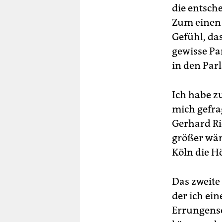
die entsch
Zum einen 
Gefühl, da
gewisse Pa
in den Par
Ich habe z
mich gefra
Gerhard Ri
größer wär
Köln die H
Das zweite
der ich ein
Errungensc