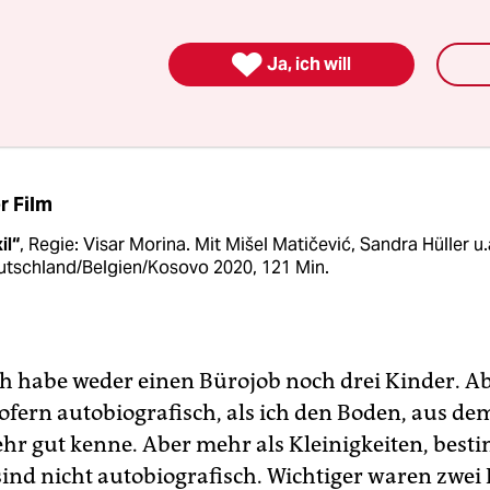
t da, wo die Rechnungen ­ankommen.“

Ja, ich will
ann man sicherlich davon ausgehen, dass Ihr 
ografisch ist.
r Film
il“
, Regie: Visar Morina. Mit Mišel Matičević, Sandra Hüller u.
utschland/Belgien/Kosovo 2020, 121 Min.
Ich habe weder einen Bürojob noch drei Kinder. A
sofern autobiografisch, als ich den Boden, aus de
ehr gut kenne. Aber mehr als Kleinigkeiten, best
sind nicht autobiografisch. Wichtiger waren zwei 