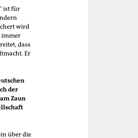
 ist für
rändern
ichert wird
h immer
eitet, dass
ltmacht. Er
eutschen
och der
e am Zaun
ellschaft
ein über die