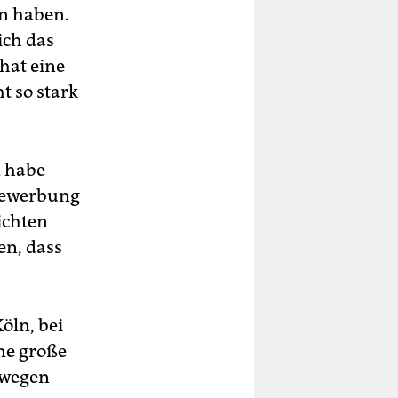
n haben.
ich das
hat eine
t so stark
d habe
 Bewerbung
ichten
en, dass
öln, bei
ine große
ewegen