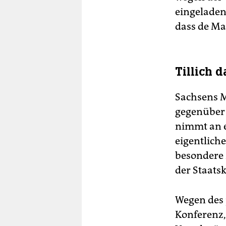
eingeladen
dass de Ma
Tillich 
Sachsens Mi
gegenüber 
nimmt an e
eigentlich
besondere 
der Staatsk
Wegen des 
Konferenz, 