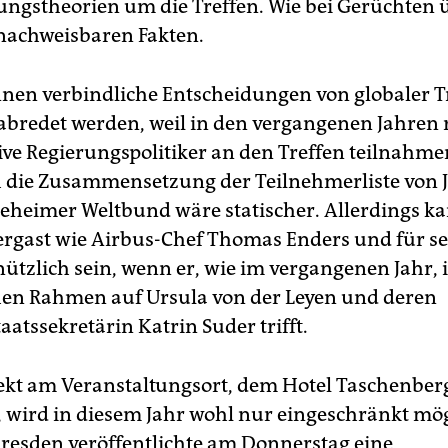
ngstheorien um die Treffen. Wie bei Gerüchten ü
 nachweisbaren Fakten.
en verbindliche Entscheidungen von globaler T
abredet werden, weil in den vergangenen Jahren r
ive Regierungspolitiker an den Treffen teilnahm
h die Zusammensetzung der Teilnehmerliste von 
 geheimer Weltbund wäre statischer. Allerdings ka
rgast wie Airbus-Chef Thomas Enders und für se
nützlich sein, wenn er, wie im vergangenen Jahr,
hen Rahmen auf Ursula von der Leyen und deren
atssekretärin Katrin Suder trifft.
rekt am Veranstaltungsort, dem Hotel Taschenber
 wird in diesem Jahr wohl nur eingeschränkt mög
Dresden veröffentlichte am Donnerstag eine