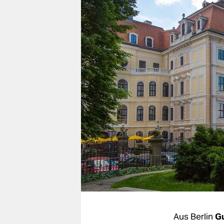
berlin
nord
wahrheit
verlag
verlag
veranstaltungen
shop
fragen & hilfe
unterstützen
abo
genossenschaft
Aus Berlin
G