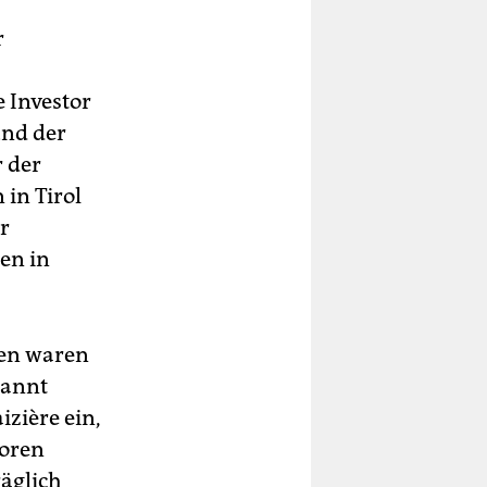
r
 Investor
und der
r der
in Tirol
r
ren in
ken waren
kannt
zière ein,
toren
äglich