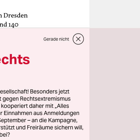
in Dresden
und 140
schung aus
Gerade nicht
 der
mals auf
echts
ster
(beide
esellschaft! Besonders jetzt
rt gegen Rechtsextremismus
z kooperiert daher mit „Alles
et.
ller Einnahmen aus Anmeldungen
eter
. September – an die Kampagne,
alter
rstützt und Freiräume sichern will,
 werden
bei?