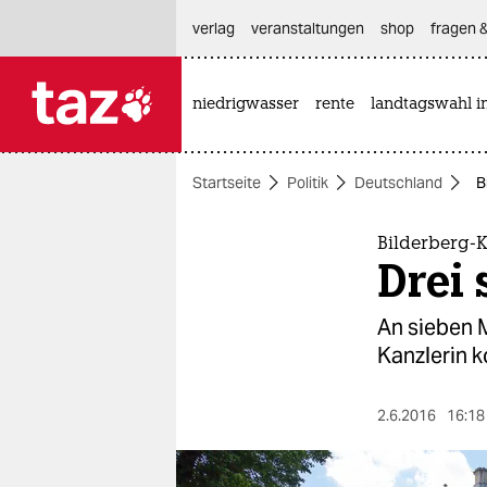
hautnavigation anspringen
hauptinhalt anspringen
footer anspringen
verlag
veranstaltungen
shop
fragen &
niedrigwasser
rente
landtagswahl i

taz zahl ich
taz zahl ich
Startseite
Politik
Deutschland
B
themen
politik
Bilderberg-
Drei 
öko
An sieben 
gesellschaft
Kanzlerin k
kultur
2.6.2016
16:18
sport