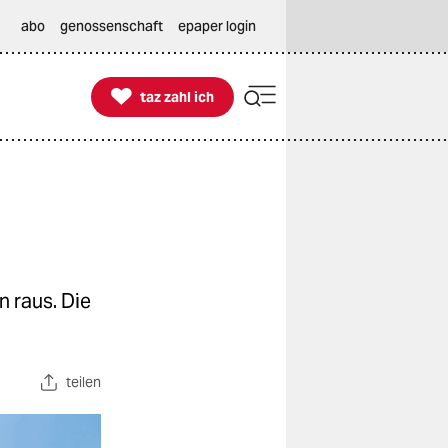
abo
genossenschaft
epaper login

taz zahl ich
taz zahl ich
 raus. Die
teilen