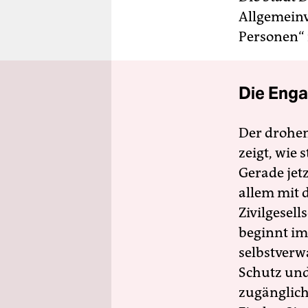
Allgemein
Personen“ 
Die Enga
Der drohe
zeigt, wie
Gerade jet
allem mit d
Zivilgesell
beginnt im
selbstverw
Schutz und 
zugänglich