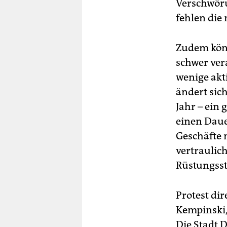
Verschwöru
fehlen die
Zudem könn
schwer ver
wenige akt
ändert sic
Jahr – ein
einen Daue
Geschäfte 
vertraulic
Rüstungssta
Protest di
Kempinski,
Die Stadt 