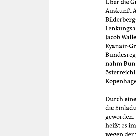
Über die G
Auskunft.Au
Bilderberg
Lenkungsau
Jacob Wall
Ryanair-Gr
Bundesregi
nahm Bunde
österreichi
Kopenhagen
Durch eine
die Einlad
geworden. 
heißt es i
wegen der 