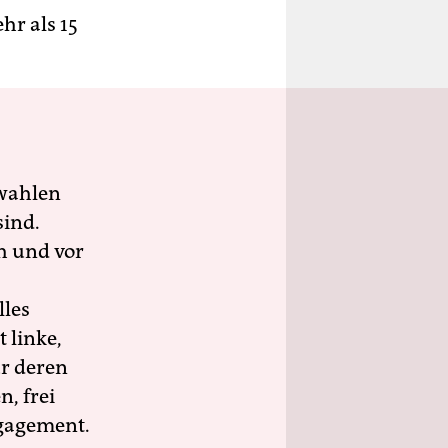
r als 15
wahlen
sind.
h und vor
lles
 linke,
ür deren
n, frei
ngagement.