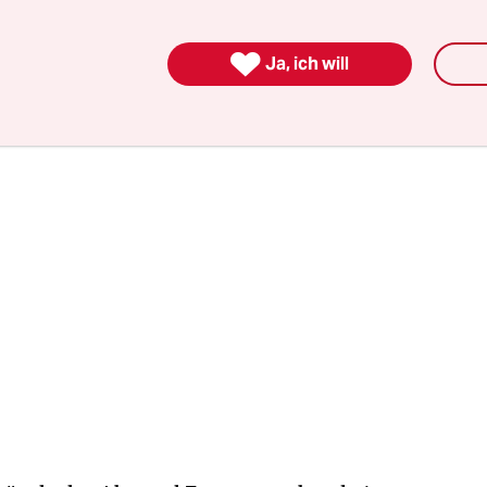
h Dresden kommen. Bundespräsident Joachim Ga
nicht an der Konferenz teilnehmen.

Ja, ich will