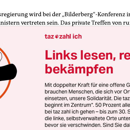
regierung wird bei der „Bilderberg“-Konferenz 
nistern vertreten sein. Das private Treffen von r
 von Politik, Wirtschaft, Militär, Medien und For
taz
zahl ich

 und Nordamerika wird Ende nächster Woche in
n Landeshauptstadt stattfinden – und damit erst
Links lesen, r
te des ehemaligen Eisernen Vorhangs.
bekämpfen
aben nach taz-Informationen Bundesfinanzmini
chäuble und Innenminister Thomas de Maizière 
Mit doppelter Kraft für eine offene G
Rheinische Post
hatte bereits die Teilnahme von
brauchen Menschen, die sich vor O
einsetzen, unsere Solidarität. Die ta
ngsministerin Ursula von der Leyen (CDU) gemeld
beginnt im Zentrum“. 50 Prozent a
lerin Angela Merkel, ihr Kanzleramtsminister P
bei taz zahl ich gehen – bis zum 30
nd die SPD-Minister Sigmar Gabriel und Frank-W
die linke, selbstverwaltete Orte unte
r haben die Einladungen nicht angenommen und
bevor sie verschwinden. Sind Sie da