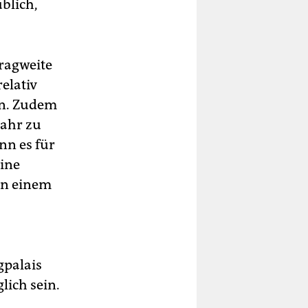
blich,
ragweite
elativ
en. Zudem
Jahr zu
nn es für
ine
 in einem
gpalais
lich sein.