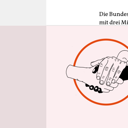
epaper login
Die Bundes
mit drei Mi
Vertretern
Westeuropa
sächsische
der Ostsei
Zugesagt h
Wolfgang S
CDU). Die
Verteidigu
Bundeskanz
Altmaier u
Steinmeie