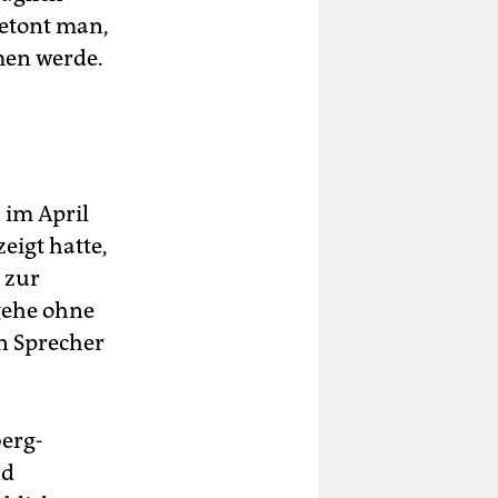
betont man,
men werde.
 im April
eigt hatte,
 zur
gehe ohne
n Sprecher
berg-
nd