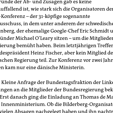
ründe der Ab- und Zusagen gab es keine
ffallend ist, wie stark sich die Organisatoren de
-Konferenz – der 31-köpfige sogenannte
sschuss, in dem unter anderem der schwedische
enberg, der ehemalige Google-Chef Eric Schmidt 
ünder Michael O’Leary sitzen – um die Mitgliede
erung bemüht haben. Beim letztjährigen Treffen 
spräsident Heinz Fischer, aber kein Mitglied de
schen Regierung teil. Zur Konferenz vor zwei Jah
 kam nur eine dänische Ministerin.
 Kleine Anfrage der Bundestagsfraktion der Lin
ungen an die Mitglieder der Bundesregierung be
Erst danach ging die Einladung an Thomas de Mai
m Innenministerium. Ob die Bilderberg-Organisa
vielen Absagen nachgelegt haben und ihn nachtr