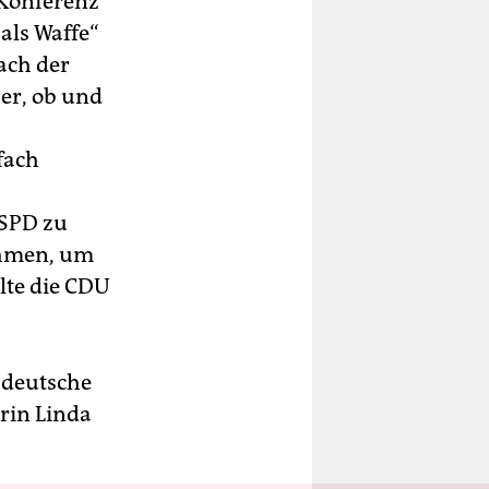
 Konferenz
als Waffe“
ach der
er, ob und
fach
 SPD zu
ehmen, um
lte die CDU
 deutsche
ärin Linda