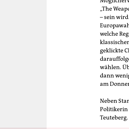
Möglicherw
„The Weapo
– sein wird
Europawahl
welche Rege
klassische
geklickte 
darauffolg
wählen. Üb
dann wenig
am Donners
Neben Stam
Politikerin
Teuteberg. 