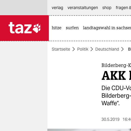
hautnavigation anspringen
hauptinhalt anspringen
footer anspringen
verlag
veranstaltungen
shop
fragen &
hitze
surfen
landtagswahl in sachse

taz zahl ich
taz zahl ich
Startseite
Politik
Deutschland
B
themen
politik
Bilderberg-
AKK b
öko
Die CDU-Vo
gesellschaft
Bilderberg-
Waffe“.
kultur
sport
30.5.2019
16:4