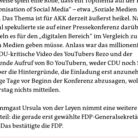
eise spielt eine Rolle, dass ein Topthema auf der
nisation of Social Media“ – etwa „Soziale Medien 
. Das Thema ist für AKK derzeit äußerst heikel. N
 spekulierte sie auf einer Pressekonferenz darüb
ln es für den „digitalen Bereich“ im Vergleich zu
n Medien geben müsse. Anlass war das millionen
CDU-kritische Video des YouTubers Rezo und der
ende Aufruf von 80 YouTubern, weder CDU noch
er die Hintergründe, die Einladung erst anzun
e Tage vor Beginn der Konferenz abzusagen, wol
tag nichts mitteilen.
mgast Ursula von der Leyen nimmt eine weitere
 teil: die gerade erst gewählte FDP-Generalsekret
Das bestätigte die FDP.