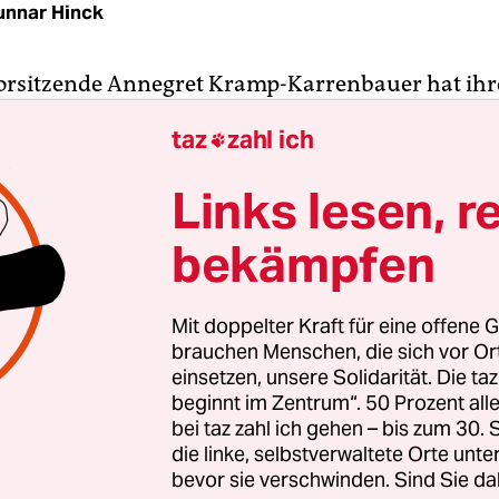
unnar Hinck
orsitzende Annegret Kramp-Karrenbauer hat ihr
an der umstrittenen Bilderberg-Konferenz an d
taz
zahl ich

 abgesagt. Das erfuhr die taz aus CDU-Kreisen. 
er Konferenz bestätigte dass die CDU-Vorsitzende
Links lesen, r
 wird. „AKK“ war auf der vor wenigen Tagen
chten Gästeliste verzeichnet. Kurz nach der taz-
bekämpfen
 Kramp-Karrenbauer von der Liste.
Mit doppelter Kraft für eine offene G
erg-Konferenz findet einmal im Jahr statt,
der Or
brauchen Menschen, die sich vor O
e zuvor bekanntgegeben. Die Konferenz macht d
einsetzen, unsere Solidarität. Die ta
beginnt im Zentrum“. 50 Prozent a
x in der Westschweiz Station. Auf dem Treffen 
bei taz zahl ich gehen – bis zum 30
genannte Entscheider aus Politik, Wirtschaft, Fin
die linke, selbstverwaltete Orte unte
issenschaft und Journalismus.
Um das Treffen ran
bevor sie verschwinden. Sind Sie da