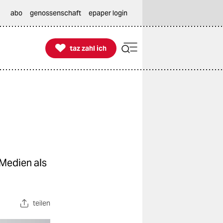
abo
genossenschaft
epaper login

taz zahl ich
taz zahl ich
 Medien als
teilen