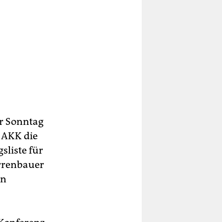
er Sonntag
s AKK die
sliste für
arrenbauer
en