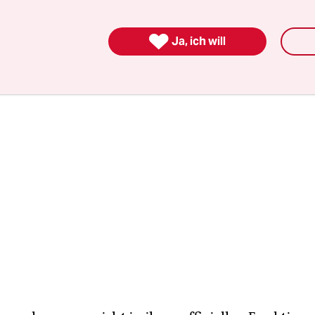
und Verschwörungstheorien,
die durch den teilwe
ven Charakter des Treffens befeuert werden.

Ja, ich will