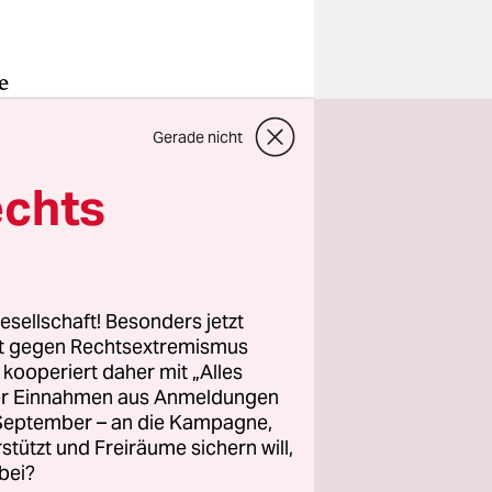
e
iesem
Gerade nicht
Ein
 nicht
echts
Anfrage
esellschaft! Besonders jetzt
t wird nur
rt gegen Rechtsextremismus
ieses Mal
z kooperiert daher mit „Alles
ller Einnahmen aus Anmeldungen
versammeln
. September – an die Kampagne,
anzen,
rstützt und Freiräume sichern will,
ken sich
bei?