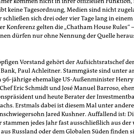
hmer kommen nicht in ihrer offiziellen Funktion,
 gibt keine Tagesordnung, Medien sind nicht zugel
schließen sich drei oder vier Tage lang in einem 
r Konferenz gelten die „Chatham House ­Rules“ 
onen dürfen nur ohne Nennung der Quelle herau
pfigen Vorstand gehört der Aufsichtsratschef de
Bank, Paul Achleitner. Stammgäste sind unter 
 96-jährige ehemalige US-Außenminister Henry 
Chef Eric Schmidt und José Manuel Barroso, ehe
spräsident und heute Berater der Investmentb
chs. Erstmals dabei ist diesem Mal unter ander
nschwiegersohn Jared Kushner. Auffallend ist: Di
 stammen jedes Jahr fast ausschließlich aus der 
e aus Russland oder dem Globalen Süden finden si