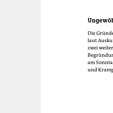
Ungewöh
Die Gründe
laut Ausku
zwei weiter
Begründun
am Sonntag
und Kramp