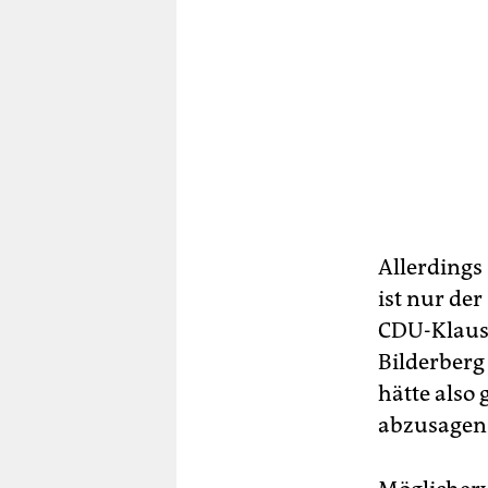
Allerdings
ist nur der
CDU-Klausu
Bilderberg
hätte also
abzusagen