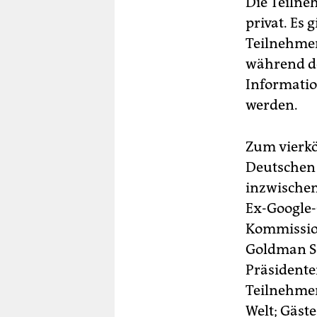
Die Teilne
privat. Es
Teilnehmer 
während de
Informati
werden.
Zum vierkö
Deutschen 
inzwischen
Ex-Google-
Kommission
Goldman Sa
Präsidente
Teilnehmer
Welt; Gäst