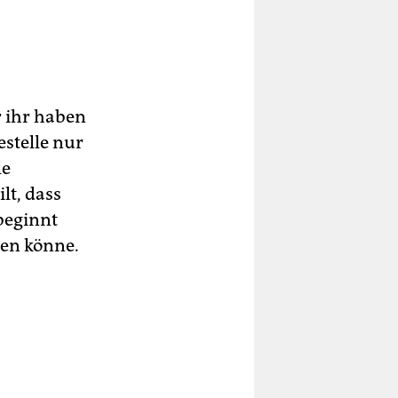
 ihr haben
estelle nur
le
t, dass
beginnt
en könne.