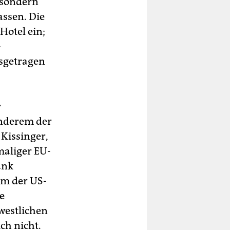
 sondern
assen. Die
Hotel ein;
–
sgetragen
r
anderem der
Kissinger,
maliger EU-
ank
em der US-
e
westlichen
ch nicht.