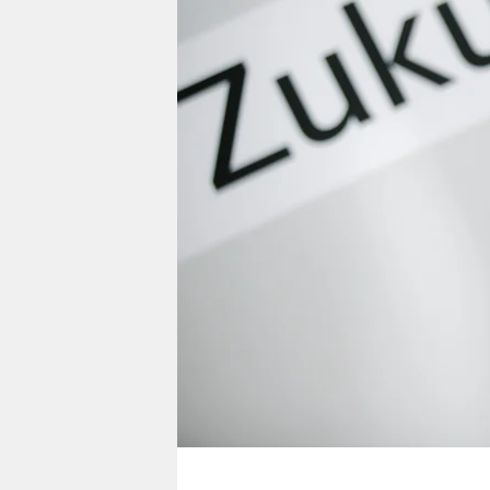
berlin
nord
wahrheit
verlag
verlag
veranstaltungen
shop
fragen & hilfe
unterstützen
abo
genossenschaft