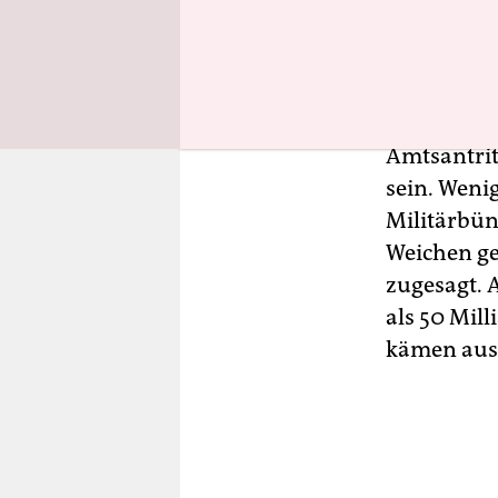
Als Rutte 
Stoltenber
Kriegswinte
ohne Aussi
Amtsantritt
sein. Weni
Militärbün
Weichen ge
zugesagt. 
als 50 Mill
kämen aus 