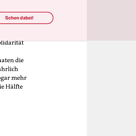
n Jens
m dritten
Schon dabei!
ich zäh
seinem
lidarität
aaten die
ährlich
sogar mehr
ie Hälfte