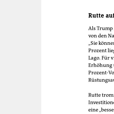
Rutte au
Als Trump 
von den Na
„Sie können
Prozent li
Lago. Für 
Erhöhung u
Prozent-Vo
Rüstungsau
Rutte trom
Investition
eine „besse