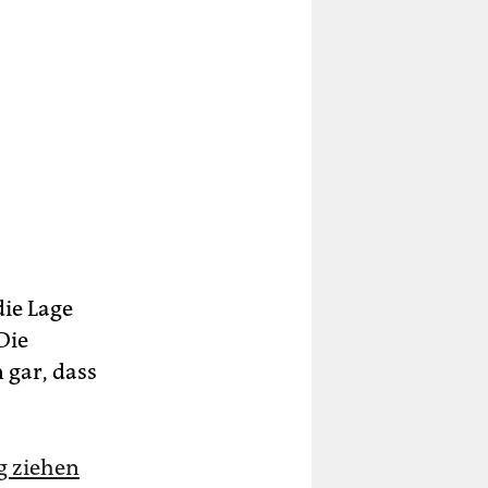
die Lage
Die
 gar, dass
g ziehen