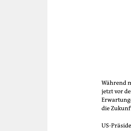
Während ma
jetzt vor 
Erwartunge
die Zukunf
US-Präsid