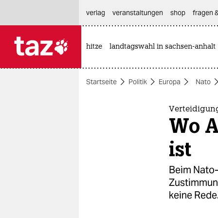
hautnavigation anspringen
hauptinhalt anspringen
footer anspringen
verlag
veranstaltungen
shop
fragen &
hitze
landtagswahl in sachsen-anhalt

taz zahl ich
taz zahl ich
Startseite
Politik
Europa
Nato
themen
politik
Verteidigun
Wo Au
öko
ist
gesellschaft
Beim Nato-G
kultur
Zustimmung
keine Rede
sport