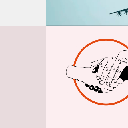
epaper login
Aus 
Es gibt de
Mark Rutt
Premiermin
Die Nato-M
bewegen.