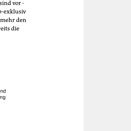
ind vor ­
-exklusiv
t mehr den
eits die
.
und
ung
u