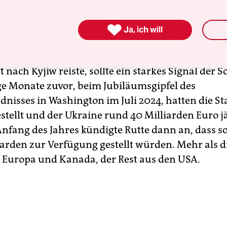
im Oktober das Amt des Nato-Generalsekretärs vo
g übernahm, befand sich die Ukraine kurz vor de

Ja, ich will
r. Soldaten fehlten an der Front, der Krieg zog s
cht auf ein Ende hin. Dass Rutte drei Tage nach 
 nach Kyjiw reiste, sollte ein starkes Signal der So
ge Monate zuvor, beim Jubiläumsgipfel des
dnisses in Washington im Juli 2024, hatten die St
stellt und der Ukraine rund 40 Milliarden Euro j
Anfang des Jahres kündigte Rutte dann an, dass 
iarden zur Verfügung gestellt würden. Mehr als d
Europa und Kanada, der Rest aus den USA.