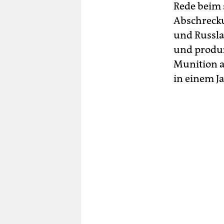
Rede beim 
Abschrecku
und Russla
und produz
Munition a
in einem J