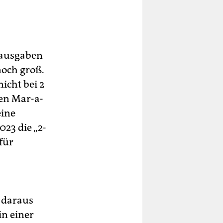
sausgaben
noch groß.
nicht bei 2
en Mar-a-
eine
23 die „2-
für
t daraus
in einer