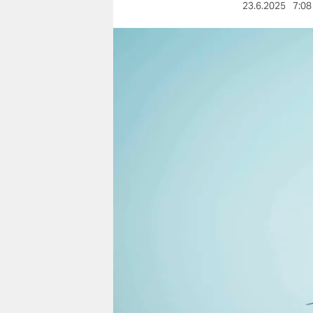
berlin
23.6.2025
7:08
nord
wahrheit
verlag
verlag
veranstaltungen
shop
fragen & hilfe
unterstützen
abo
genossenschaft