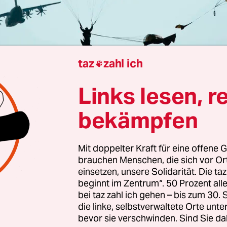
taz
zahl ich

Links lesen, r
Berlin und Warschau
Anastasia Zejneli
und
Gabriele Les
bekämpfen
Mit doppelter Kraft für eine offene G
rzeit kaum einen Diplomaten, der so viel unterweg
brauchen Menschen, die sich vor O
e
. Seit mehr als neun Monaten reist der niederlän
einsetzen, unsere Solidarität. Die ta
ister durch Europa und über den Atlantik. Seine
beginnt im Zentrum“. 50 Prozent a
itgliedstaaten zu einer halbwegs gemeinsamen L
bei taz zahl ich gehen – bis zum 30
die linke, selbstverwaltete Orte unte
bevor sie verschwinden. Sind Sie da