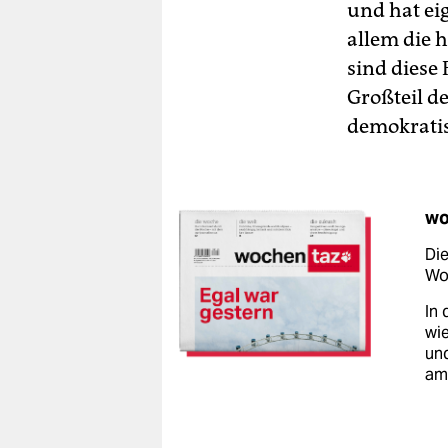
und hat ei
allem die
sind diese
Großteil d
demokrati
wo
Die
Woc
In 
wie
un
am