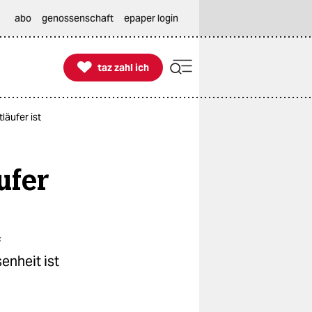
abo
genossenschaft
epaper login

taz zahl ich
taz zahl ich
läufer ist
ufer
f
nheit ist