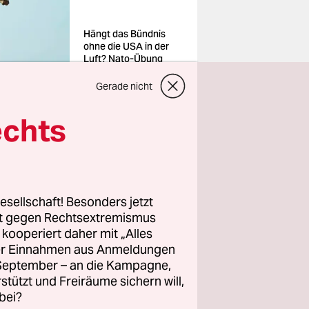
Hängt das Bündnis
ohne die USA in der
Luft? Nato-Übung
2023 in Estland
Foto: Jaap
Gerade nicht
Arriens/imago
echts
ser
esellschaft! Besonders jetzt
s ist
wie
rt gegen Rechtsextremismus
dische Ex-
z kooperiert daher mit „Alles
 Mission:
ller Einnahmen aus Anmeldungen
inie
. September – an die Kampagne,
rstützt und Freiräume sichern will,
bei?