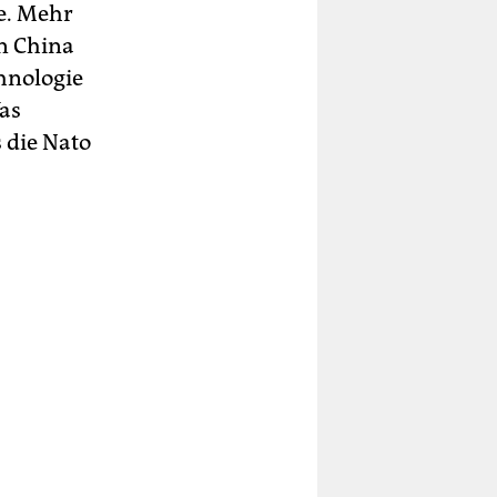
e. Mehr
n China
chnologie
Was
 die Nato