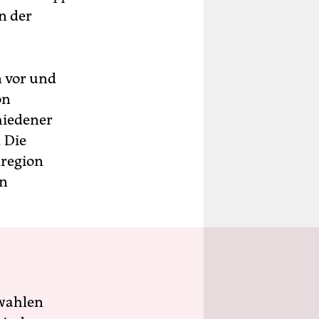
n der
n vor und
on
chiedener
 Die
nregion
en
wahlen