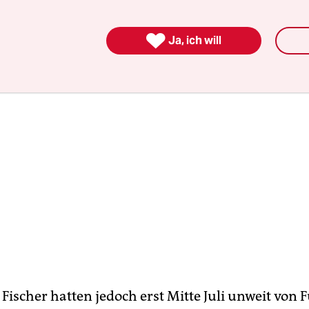
tät“ gezeigt.

Ja, ich will
 Fischer hatten jedoch erst Mitte Juli unweit von