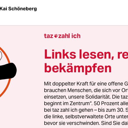
Kai Schöneberg
| Japan bekommt die Folgen der Nuklearkatastro
taz
zahl ich

auch gut zwei Jahre nach dem Unglück nicht in d
glich, die täglich 400 Tonnen Wasser, die in die K
Links lesen, r
n AKW eindringen, zu lagern, sagte der Chef der
bekämpfen
htsbehörde NRA, Shunichi Tanaka. Deshalb schlu
h radioaktiv belastete Grundwasser im Meer zu 
Mit doppelter Kraft für eine offene G
tigte Tanaka eine offenbar bereits übliche Praxi
brauchen Menschen, die sich vor O
einsetzen, unsere Solidarität. Die ta
Betreiber Tepco räumte vor wenigen Tagen ein, 
beginnt im Zentrum“. 50 Prozent a
 verseuchtes Grundwasser ins Meer geflossen ist. 
bei taz zahl ich gehen – bis zum 30
kaum Auswirkungen auf den Ozean, sagte ein Spr
die linke, selbstverwaltete Orte unte
bevor sie verschwinden. Sind Sie da
hätten „keinen ungewöhnlichen Anstieg von