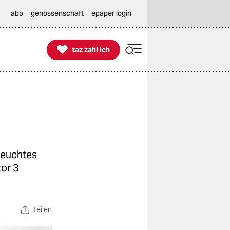
abo
genossenschaft
epaper login

taz zahl ich
taz zahl ich
seuchtes
or 3
teilen