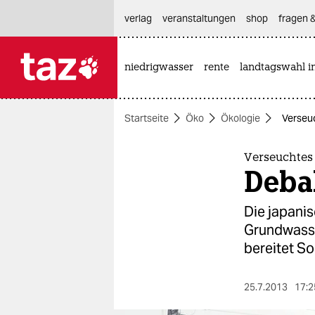
hautnavigation anspringen
hauptinhalt anspringen
footer anspringen
verlag
veranstaltungen
shop
fragen &
niedrigwasser
rente
landtagswahl i

taz zahl ich
taz zahl ich
Startseite
Öko
Ökologie
Verseu
themen
politik
Verseuchtes
Deba
öko
Die japani
gesellschaft
Grundwasse
bereitet So
kultur
sport
25.7.2013
17:2