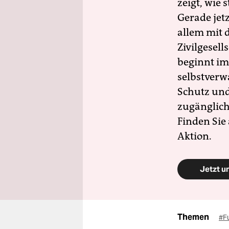
zeigt, wie
Gerade jet
allem mit d
Zivilgesell
beginnt im
selbstverw
Schutz und 
zugänglich
Finden Sie
Aktion.
Jetzt u
Themen
#F