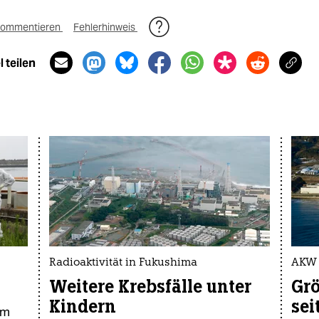
ommentieren
Fehlerhinweis
 teilen
Radioaktivität in Fukushima
AKW 
Weitere Krebsfälle unter
Grö
Kindern
sei
em