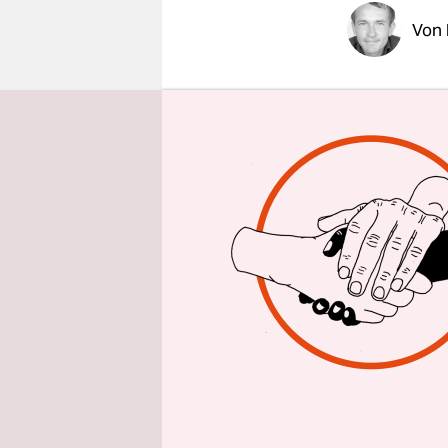
epaper login
Von
BERLIN
taz
Fukushima 
Es sei unmö
havarierte
Atomaufsic
das schwac
Damit bestä
Fukushima-
radioaktiv
habe dies 
Messdaten 