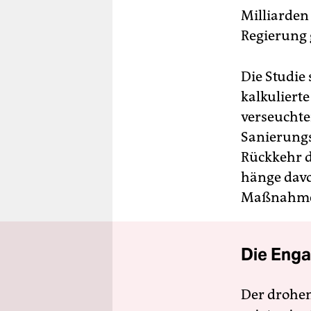
Milliarden 
Regierung 
Die Studie
kalkuliert
verseuchtem
Sanierungs
Rückkehr d
hänge davo
Maßnahmen
Die Enga
Der drohe