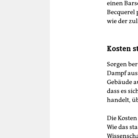
einen Bars
Becquerel 
wie der zu
Kosten s
Sorgen ber
Dampf aust
Gebäude au
dass es si
handelt, ü
Die Kosten
Wie das sta
Wissenscha