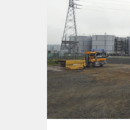
berlin
nord
wahrheit
verlag
verlag
veranstaltungen
shop
fragen & hilfe
unterstützen
abo
genossenschaft