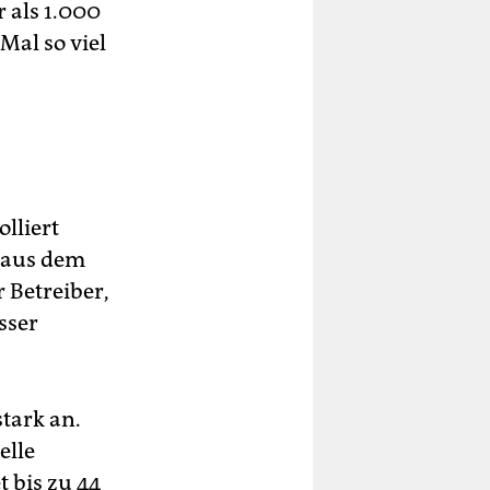
 als 1.000
al so viel
lliert
 aus dem
 Betreiber,
sser
tark an.
elle
 bis zu 44