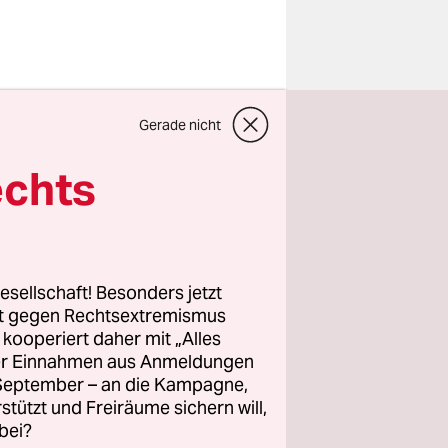
phe in
Gerade nicht
en Griff.
eller des
echts
g er vor,
verklappen.
esellschaft! Besonders jetzt
s.
rt gegen Rechtsextremismus
z kooperiert daher mit „Alles
dass
ller Einnahmen aus Anmeldungen
Allerdings
. September – an die Kampagne,
echer.
rstützt und Freiräume sichern will,
bei?