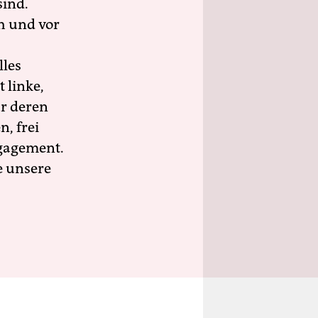
sind.
h und vor
lles
 linke,
ür deren
n, frei
ngagement.
e unsere