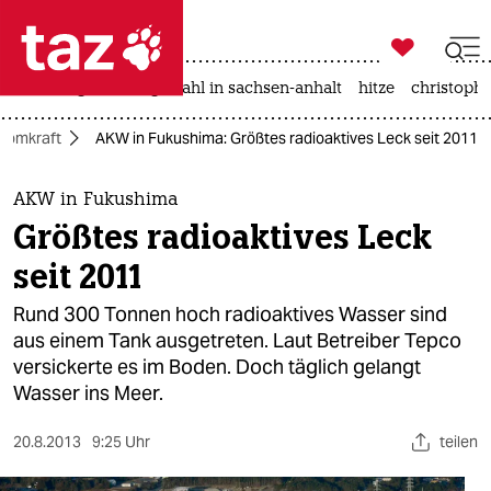

taz zahl ich
iran-krieg
landtagswahl in sachsen-anhalt
hitze
christophe

taz zahl ich
tomkraft
AKW in Fukushima: Größtes radioaktives Leck seit 2011
taz zahl ich
themen
AKW in Fukushima
Größtes radioaktives Leck
politik
seit 2011
öko
Rund 300 Tonnen hoch radioaktives Wasser sind
aus einem Tank ausgetreten. Laut Betreiber Tepco
gesellschaft
versickerte es im Boden. Doch täglich gelangt
Wasser ins Meer.
kultur
sport
20.8.2013
9:25 Uhr
teilen