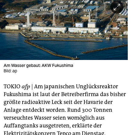
berlin
nord
wahrheit
verlag
verlag
veranstaltungen
Am Wasser gebaut: AKW Fukushima
Bild: ap
shop
TOKIO
afp
| Am japanischen Unglücksreaktor
fragen & hilfe
Fukushima ist laut der Betreiberfirma das bisher
unterstützen
größte radioaktive Leck seit der Havarie der
Anlage entdeckt worden. Rund 300 Tonnen
abo
verseuchtes Wasser seien womöglich aus
genossenschaft
Auffangtanks ausgetreten, erklärte der
Elektrizitätskonzern Tepco am Dienstag.