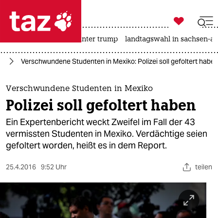

taz zahl ich
nahost-konflikt
usa unter trump
landtagswahl in sachsen-an

taz zahl ich
ka
Verschwundene Studenten in Mexiko: Polizei soll gefoltert habe
taz zahl ich
themen
Verschwundene Studenten in Mexiko
Polizei soll gefoltert haben
politik
Ein Expertenbericht weckt Zweifel im Fall der 43
öko
vermissten Studenten in Mexiko. Verdächtige seien
gefoltert worden, heißt es in dem Report.
gesellschaft
25.4.2016
9:52 Uhr
teilen
kultur
sport