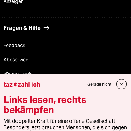
Anzeigen
Fragen & Hilfe
Feedback
Aboservice
ePaper Login
taz
zahl ich
Gerade nicht

Downloads für Abonnierende
Links lesen, rechts
bekämpfen
© 2026 taz Verlags und Vertriebs GmbH
Mit doppelter Kraft für eine offene Gesellschaft!
Alle Rechte vorbehalten. Bei rechtlichen Fragen oder für Genehmigungen
wenden Sie sich bitte an
lizenzen@taz.de
Besonders jetzt brauchen Menschen, die sich gegen