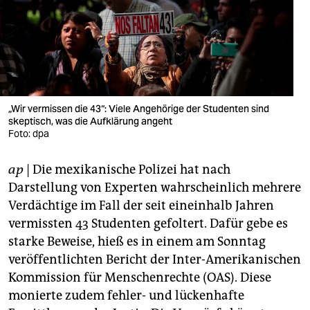
berlin
nord
wahrheit
verlag
„Wir vermissen die 43“: Viele Angehörige der Studenten sind
skeptisch, was die Aufklärung angeht
verlag
Foto: dpa
veranstaltungen
ap
| Die mexikanische Polizei hat nach
shop
Darstellung von Experten wahrscheinlich mehrere
fragen & hilfe
Verdächtige im Fall der seit eineinhalb Jahren
vermissten 43 Studenten gefoltert. Dafür gebe es
unterstützen
starke Beweise, hieß es in einem am Sonntag
veröffentlichten Bericht der Inter-Amerikanischen
abo
Kommission für Menschenrechte (OAS). Diese
genossenschaft
monierte zudem fehler- und lückenhafte