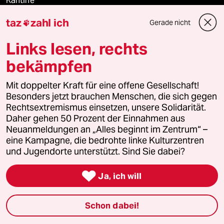
Kantine
taz
zahl ich
Gerade nicht

Shop
Links lesen, rechts
Anzeigen
bekämpfen
Mit doppelter Kraft für eine offene Gesellschaft!
Fragen & Hilfe
Besonders jetzt brauchen Menschen, die sich gegen
Rechtsextremismus einsetzen, unsere Solidarität.
Daher gehen 50 Prozent der Einnahmen aus
Feedback
Neuanmeldungen an „Alles beginnt im Zentrum“ –
eine Kampagne, die bedrohte linke Kulturzentren
Aboservice
und Jugendorte unterstützt. Sind Sie dabei?

ePaper Login
Ja, ich will
Downloads für Abonnierende
Schon dabei!