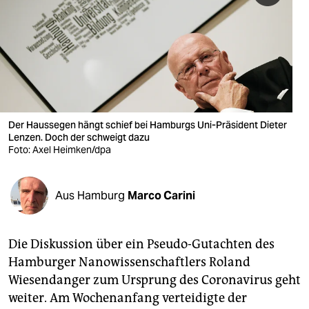
berlin
nord
wahrheit
verlag
verlag
Der Haussegen hängt schief bei Hamburgs Uni-Präsident Dieter
Lenzen. Doch der schweigt dazu
veranstaltungen
Foto: Axel Heimken/dpa
shop
Aus Hamburg
Marco Carini
fragen & hilfe
unterstützen
Die Diskussion über ein Pseudo-Gutachten des
abo
Hamburger Nanowissenschaftlers Roland
Wiesendanger zum Ursprung des Coronavirus geht
genossenschaft
weiter. Am Wochenanfang verteidigte der