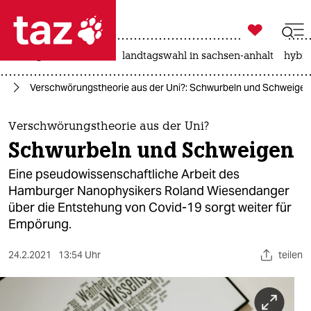

taz zahl ich
niedrigwasser
rente
landtagswahl in sachsen-anhalt
hybri

taz zahl ich
na
Verschwörungstheorie aus der Uni?: Schwurbeln und Schweigen
taz zahl ich
themen
Verschwörungstheorie aus der Uni?
Schwurbeln und Schweigen
politik
Eine pseudowissenschaftliche Arbeit des
öko
Hamburger Nanophysikers Roland Wiesendanger
über die Entstehung von Covid-19 sorgt weiter für
gesellschaft
Empörung.
kultur
24.2.2021
13:54 Uhr
teilen
sport