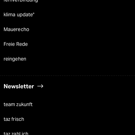
klima update°
Mauerecho
Freie Rede
reingehen
Newsletter
team zukunft
taz frisch
taz zahl ich