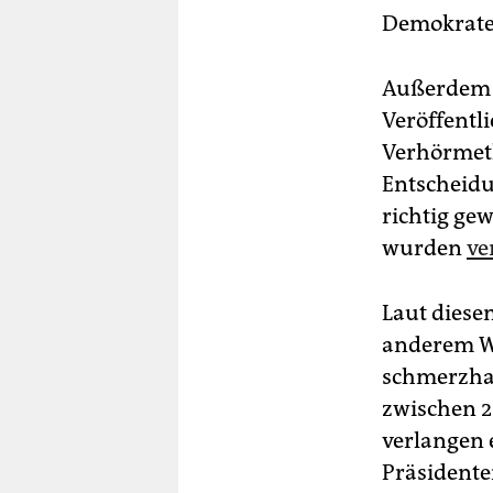
Demokrate
Außerdem f
Veröffentl
Verhörmeth
Entscheidu
richtig ge
wurden
ve
Laut diese
anderem Wa
schmerzhaf
zwischen 2
verlangen 
Präsidente