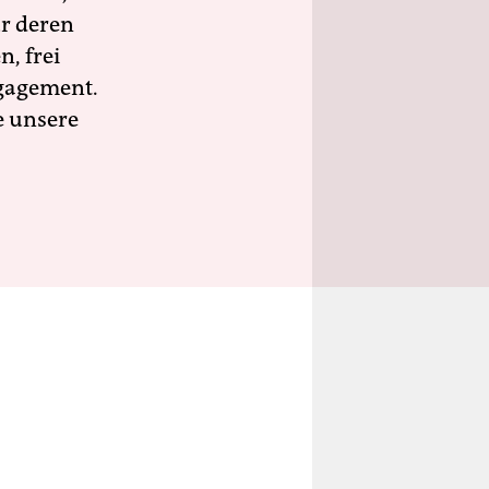
ür deren
n, frei
ngagement.
e unsere