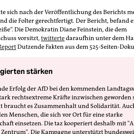
te sich nach der Veröffentlichung des Berichts 
d die Folter gerechtfertigt. Der Bericht, befand er
heiße“. Die Demokratin Diane Feinstein, die dem
chuss vorsitzt,
twitterte
daraufhin unter dem Ha
eport
Dutzende Fakten aus dem 525-Seiten-Dok
gierten stärken
nde Erfolg der AfD bei den kommenden Landtags
 stark rechtsextreme Kräfte inzwischen geworden 
zt braucht es Zusammenhalt und Solidarität. Auc
en Menschen, die sich vor Ort für eine starke
schaft einsetzen. Die taz kooperiert deshalb mit "A
 Zentrum". Die Kampagne unterstützt bundesweit