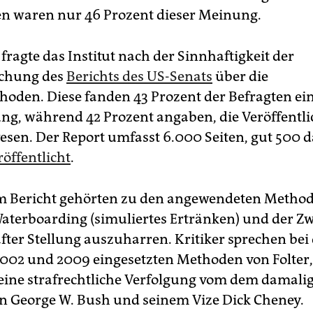
n waren nur 46 Prozent dieser Meinung.
ragte das Institut nach der Sinnhaftigkeit der
ichung des
Berichts des US-Senats
über die
oden. Diese fanden 43 Prozent der Befragten ein
ng, während 42 Prozent angaben, die Veröffentli
wesen. Der Report umfasst 6.000 Seiten, gut 500 
röffentlicht
.
m Bericht gehörten zu den angewendeten Metho
terboarding (simuliertes Ertränken) und der Zw
ter Stellung auszuharren. Kritiker sprechen bei
002 und 2009 eingesetzten Methoden von Folter, 
eine strafrechtliche Verfolgung vom dem damali
n George W. Bush und seinem Vize Dick Cheney.