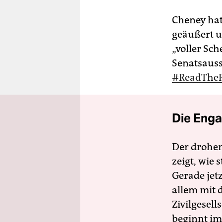
Cheney hat
geäußert un
„voller Sc
Senatsauss
#ReadTheR
Die Enga
Der drohe
zeigt, wie
Gerade jet
allem mit d
Zivilgesell
beginnt im