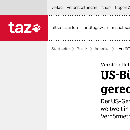
hautnavigation anspringen
hauptinhalt anspringen
footer anspringen
verlag
veranstaltungen
shop
fragen &
hitze
surfen
landtagswahl in sachse

taz zahl ich
taz zahl ich
Startseite
Politik
Amerika
Veröff
themen
politik
Veröffentlic
US-Bü
öko
gerec
gesellschaft
Der US-Geh
kultur
weltweit in
Verhörmeth
sport