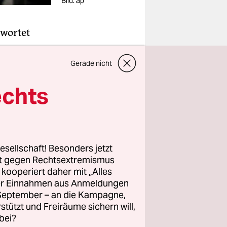
Bild: ap
rwortet
es
Gerade nicht
entlichte
echts
n, die
 29
esellschaft! Besonders jetzt
keine
rt gegen Rechtsextremismus
inung, man
z kooperiert daher mit „Alles
trugen,
ller Einnahmen aus Anmeldungen
dies sei
. September – an die Kampagne,
rstützt und Freiräume sichern will,
bei?