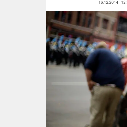
berlin
16.12.2014
12:
nord
wahrheit
verlag
verlag
veranstaltungen
shop
fragen & hilfe
unterstützen
abo
genossenschaft