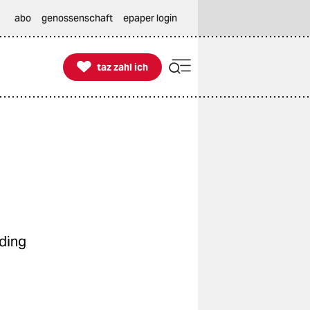
abo
genossenschaft
epaper login

taz zahl ich
taz zahl ich
ding