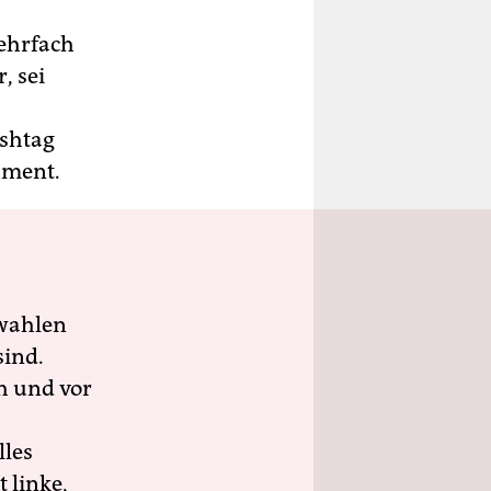
mehrfach
, sei
shtag
ument.
wahlen
sind.
h und vor
lles
 linke,