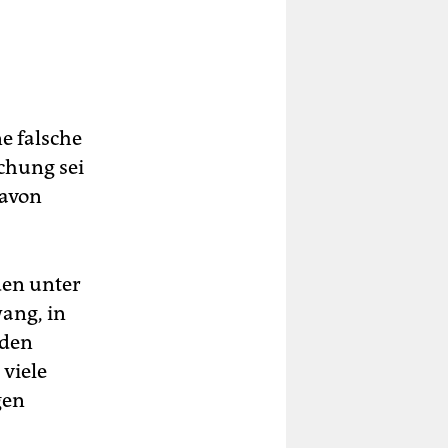
e falsche
chung sei
davon
den unter
ang, in
 den
viele
gen