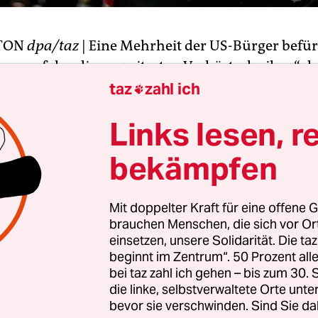
TON
dpa/taz
| Eine Mehrheit der US-Bürger befü
age zufolge die „erweiterten Verhörtechniken“ d
stes CIA im Kampf gegen den internationalen
taz
zahl ich

s. Zu diesem Schluss kam eine am Montag veröff
Links lesen, r
es
Pew Research Center
.
bekämpfen
fragung von 1001 Amerikanern gaben 51 Prozent a
ethoden wie Waterboarding seien gerechtfertigt.
Mit doppelter Kraft für eine offene G
gten, sie seien übertrieben, während 20 Prozent 
brauchen Menschen, die sich vor O
azu hatten. Außerdem waren 56 Prozent der Me
einsetzen, unsere Solidarität. Die ta
ch wichtige Erkenntnisse erhalten, die dazu bei
beginnt im Zentrum“. 50 Prozent a
rroranschläge zu verhindern. 28 Prozent meinten, 
bei taz zahl ich gehen – bis zum 30
die linke, selbstverwaltete Orte unte
all gewesen.
bevor sie verschwinden. Sind Sie da