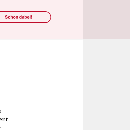
Schon dabei!
e
ent
r