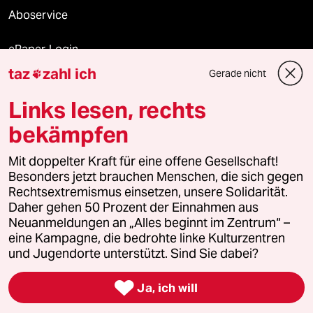
Aboservice
ePaper Login
taz
zahl ich
Gerade nicht

Downloads für Abonnierende
Links lesen, rechts
bekämpfen
© 2026 taz Verlags und Vertriebs GmbH
Mit doppelter Kraft für eine offene Gesellschaft!
Alle Rechte vorbehalten. Bei rechtlichen Fragen oder für Genehmigungen
wenden Sie sich bitte an
lizenzen@taz.de
Besonders jetzt brauchen Menschen, die sich gegen
Rechtsextremismus einsetzen, unsere Solidarität.
Daher gehen 50 Prozent der Einnahmen aus
Feedback
Redaktionsstatut
Kommune-Richtlinien
KI-
Neuanmeldungen an „Alles beginnt im Zentrum“ –
eine Kampagne, die bedrohte linke Kulturzentren
Leitlinie
Informant
Datenschutz
Impressum
AGB
und Jugendorte unterstützt. Sind Sie dabei?
Seitenwende
Einwilligungen widerrufen (Ads)

Ja, ich will