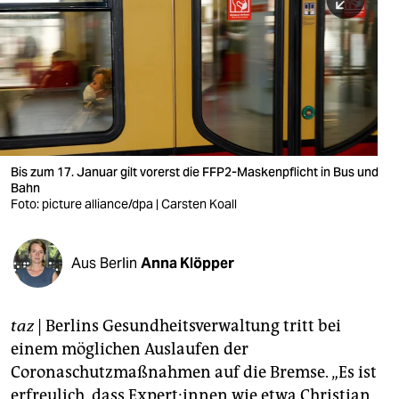
berlin
nord
wahrheit
verlag
verlag
Bis zum 17. Januar gilt vorerst die FFP2-Maskenpflicht in Bus und
Bahn
veranstaltungen
Foto: picture alliance/dpa | Carsten Koall
shop
fragen & hilfe
Aus Berlin
Anna Klöpper
unterstützen
taz
| Berlins Gesundheitsverwaltung tritt bei
abo
einem möglichen Auslaufen der
genossenschaft
Coronaschutzmaßnahmen auf die Bremse. „Es ist
erfreulich, dass Ex­per­t:in­nen wie etwa Christian