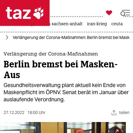

taz zahl ich
hitze
landtagswahl in sachsen-anhalt
iran-krieg
ceuta

taz zahl ich
us
Verlängerung der Corona-Maßnahmen: Berlin bremst bei Maske
taz zahl ich
themen
Verlängerung der Corona-Maßnahmen
Berlin bremst bei Masken-
politik
Aus
öko
Gesundheitsverwaltung plant aktuell kein Ende von
Maskenpflicht im ÖPNV. Senat berät im Januar über
gesellschaft
auslaufende Verordnung.
kultur
27.12.2022
18:00 Uhr
teilen
sport