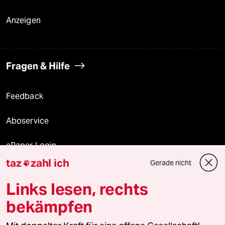
Anzeigen
Fragen & Hilfe
Feedback
Aboservice
ePaper Login
taz
zahl ich
Gerade nicht

Downloads für Abonnierende
Links lesen, rechts
bekämpfen
© 2026 taz Verlags und Vertriebs GmbH
Alle Rechte vorbehalten. Bei rechtlichen Fragen oder für Genehmigungen