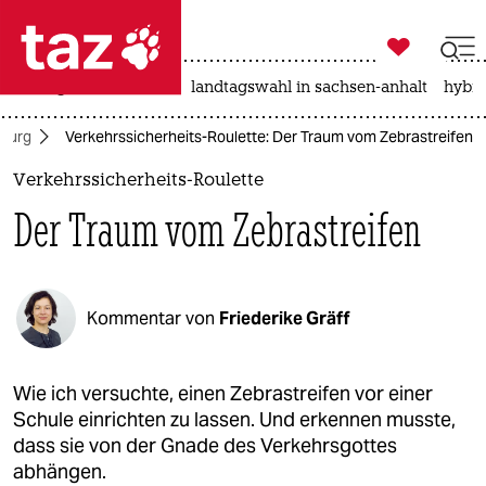

taz zahl ich
niedrigwasser
rente
landtagswahl in sachsen-anhalt
hybri

taz zahl ich
burg
Verkehrssicherheits-Roulette: Der Traum vom Zebrastreifen
taz zahl ich
Verkehrssicherheits-Roulette
themen
Der Traum vom Zebrastreifen
politik
öko
Kommentar von
Friederike Gräff
gesellschaft
kultur
Wie ich versuchte, einen Zebrastreifen vor einer
Schule einrichten zu lassen. Und erkennen musste,
sport
dass sie von der Gnade des Verkehrsgottes
abhängen.