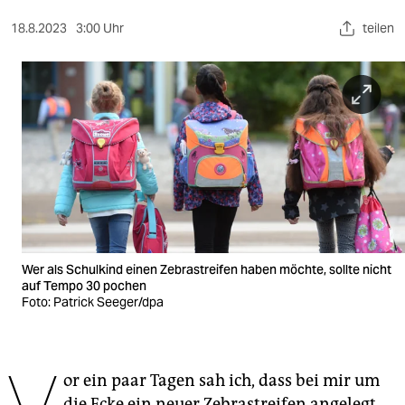
berlin
18.8.2023
3:00 Uhr
teilen
nord
wahrheit
verlag
verlag
veranstaltungen
shop
fragen & hilfe
Wer als Schulkind einen Zebrastreifen haben möchte, sollte nicht
auf Tempo 30 pochen
unterstützen
Foto: Patrick Seeger/dpa
abo
genossenschaft
or ein paar Tagen sah ich, dass bei mir um
die Ecke ein neuer Zebrastreifen angelegt