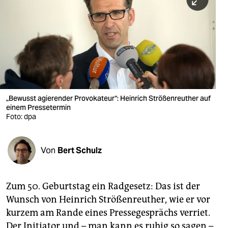
berlin
nord
wahrheit
verlag
verlag
„Bewusst agierender Provokateur“: Heinrich Strößenreuther auf
einem Pressetermin
veranstaltungen
Foto: dpa
shop
fragen & hilfe
Von
Bert Schulz
unterstützen
Zum 50. Geburtstag ein Radgesetz: Das ist der
abo
Wunsch von Heinrich Strößenreuther, wie er vor
genossenschaft
kurzem am Rande eines Pressegesprächs verriet.
Der Initiator und – man kann es ruhig so sagen –