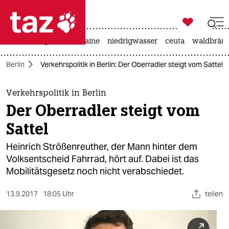

taz zahl ich
hitze
krieg in der ukraine
niedrigwasser
ceuta
waldbrän

taz zahl ich
n Berlin
Verkehrspolitik in Berlin: Der Oberradler steigt vom Sattel
taz zahl ich
themen
Verkehrspolitik in Berlin
Der Oberradler steigt vom
politik
Sattel
öko
Heinrich Strößenreuther, der Mann hinter dem
Volksentscheid Fahrrad, hört auf. Dabei ist das
gesellschaft
Mobilitätsgesetz noch nicht verabschiedet.
kultur
13.9.2017
18:05 Uhr
teilen
sport