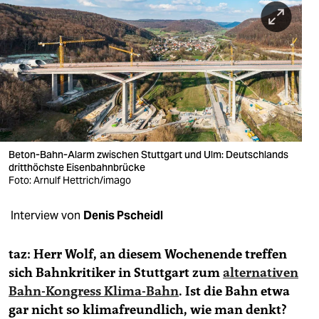
berlin
nord
wahrheit
verlag
verlag
veranstaltungen
Beton-Bahn-Alarm zwischen Stuttgart und Ulm: Deutschlands
dritthöchste Eisenbahnbrücke
shop
Foto: Arnulf Hettrich/imago
fragen & hilfe
Interview von
Denis Pscheidl
unterstützen
taz: Herr Wolf, an diesem Wochenende treffen
abo
sich Bahnkritiker in Stuttgart zum
alternativen
Bahn-Kongress Klima-Bahn
. Ist die Bahn etwa
genossenschaft
gar nicht so klimafreundlich, wie man denkt?