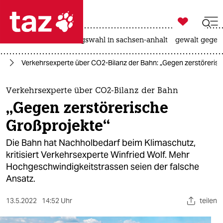

taz zahl ich
hitze
surfen
landtagswahl in sachsen-anhalt
gewalt gegen

taz zahl ich
el
Verkehrsexperte über CO2-Bilanz der Bahn: „Gegen zerstörerisc
taz zahl ich
themen
Verkehrsexperte über CO2-Bilanz der Bahn
„Gegen zerstörerische
politik
Großprojekte“
öko
Die Bahn hat Nachholbedarf beim Klimaschutz,
kritisiert Verkehrsexperte Winfried Wolf. Mehr
gesellschaft
Hochgeschwindigkeitstrassen seien der falsche
Ansatz.
kultur
sport
13.5.2022
14:52 Uhr
teilen