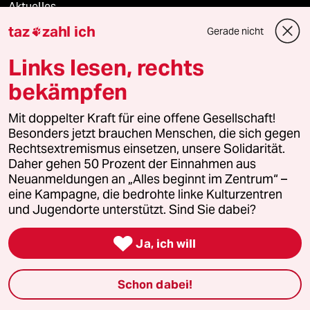
Aktuelles
taz
zahl ich
Gerade nicht

Hausblog
Links lesen, rechts
Die Seitenwende
bekämpfen
Stellen
Mit doppelter Kraft für eine offene Gesellschaft!
Besonders jetzt brauchen Menschen, die sich gegen
Presse
Rechtsextremismus einsetzen, unsere Solidarität.
Daher gehen 50 Prozent der Einnahmen aus
Neuanmeldungen an „Alles beginnt im Zentrum“ –
eine Kampagne, die bedrohte linke Kulturzentren
Unterstützen
und Jugendorte unterstützt. Sind Sie dabei?

Ja, ich will
abo
genossenschaft
Schon dabei!