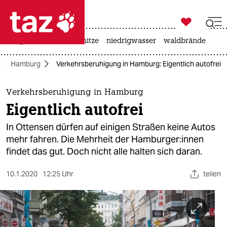

taz zahl ich
krieg in der ukraine
hitze
niedrigwasser
waldbrände

taz zahl ich
Hamburg
Verkehrsberuhigung in Hamburg: Eigentlich autofrei
taz zahl ich
themen
Verkehrsberuhigung in Hamburg
Eigentlich autofrei
politik
In Ottensen dürfen auf einigen Straßen keine Autos
öko
mehr fahren. Die Mehrheit der Hamburger:innen
findet das gut. Doch nicht alle halten sich daran.
gesellschaft
10.1.2020
12:25 Uhr
teilen
kultur
sport