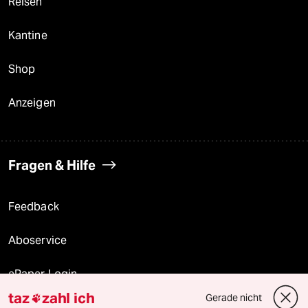
Reisen
Kantine
Shop
Anzeigen
Fragen & Hilfe
Feedback
Aboservice
ePaper Login
taz
zahl ich
Gerade nicht

Downloads für Abonnierende