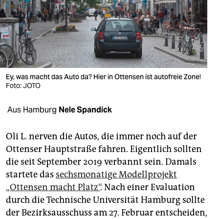
berlin
nord
wahrheit
verlag
Ey, was macht das Auto da? Hier in Ottensen ist autofreie Zone!
verlag
Foto: JOTO
veranstaltungen
Aus Hamburg
Nele Spandick
shop
Oli L. nerven die Autos, die immer noch auf der
fragen & hilfe
Ottenser Hauptstraße fahren. Eigentlich sollten
die seit September 2019 verbannt sein. Damals
unterstützen
startete das
sechsmonatige Modellprojekt
abo
„Ottensen macht Platz“
. Nach einer Evaluation
durch die Technische Universität Hamburg sollte
genossenschaft
der Bezirksausschuss am 27. Februar entscheiden,