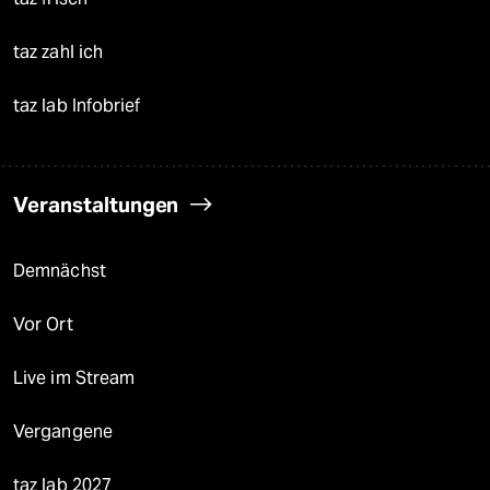
taz zahl ich
taz lab Infobrief
Veranstaltungen
Demnächst
Vor Ort
Live im Stream
Vergangene
taz lab 2027