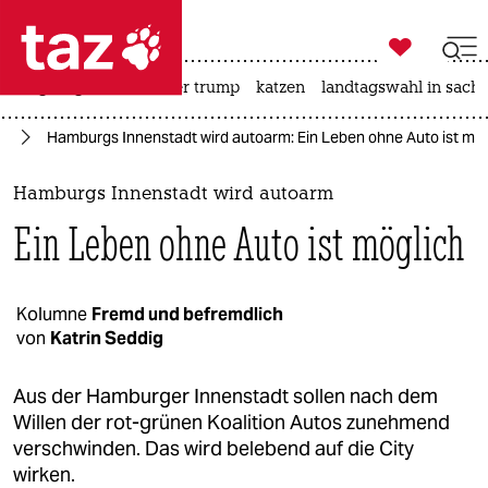

taz zahl ich
bergsteigen
usa unter trump
katzen
landtagswahl in sachs

taz zahl ich
rd
Hamburgs Innenstadt wird autoarm: Ein Leben ohne Auto ist mög
taz zahl ich
themen
Hamburgs Innenstadt wird autoarm
Ein Leben ohne Auto ist möglich
politik
öko
Kolumne
Fremd und befremdlich
von
Katrin Seddig
gesellschaft
kultur
Aus der Hamburger Innenstadt sollen nach dem
Willen der rot-grünen Koalition Autos zunehmend
sport
verschwinden. Das wird belebend auf die City
wirken.