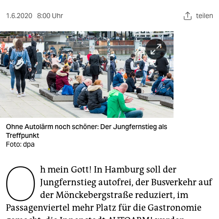
berlin
1.6.2020
8:00 Uhr
teilen
nord
wahrheit
verlag
verlag
veranstaltungen
shop
Ohne Autolärm noch schöner: Der Jungfernstieg als
Treffpunkt
fragen & hilfe
Foto: dpa
O
unterstützen
h mein Gott! In Hamburg soll der
Jungfernstieg autofrei, der Busverkehr auf
abo
der Mönckebergstraße reduziert, im
genossenschaft
Passagenviertel mehr Platz für die Gastronomie