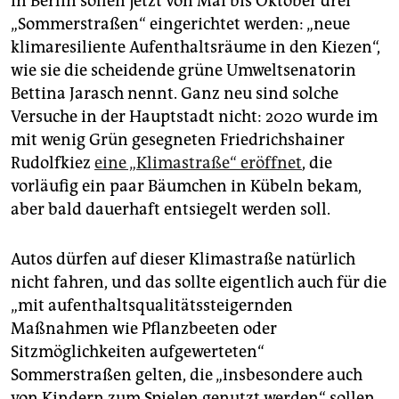
In Berlin sollen jetzt von Mai bis Oktober drei
„Sommerstraßen“ eingerichtet werden: „neue
klimaresiliente Aufenthaltsräume in den Kiezen“,
wie sie die scheidende grüne Umweltsenatorin
Bettina Jarasch nennt. Ganz neu sind solche
Versuche in der Hauptstadt nicht: 2020 wurde im
mit wenig Grün gesegneten Friedrichshainer
Rudolfkiez
eine „Klimastraße“ eröffnet
, die
vorläufig ein paar Bäumchen in Kübeln bekam,
aber bald dauerhaft entsiegelt werden soll.
Autos dürfen auf dieser Klimastraße natürlich
nicht fahren, und das sollte eigentlich auch für die
„mit aufenthaltsqualitätssteigernden
Maßnahmen wie Pflanzbeeten oder
Sitzmöglichkeiten aufgewerteten“
Sommerstraßen gelten, die „insbesondere auch
von Kindern zum Spielen genutzt werden“ sollen,