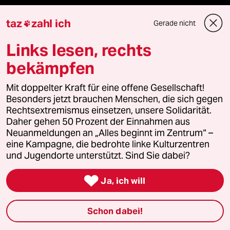
taz Blogs
taz
zahl ich
Gerade nicht

taz FUTURZWEI
Links lesen, rechts
Le Monde diplomatique
bekämpfen
taz Archiv
Mit doppelter Kraft für eine offene Gesellschaft!
Besonders jetzt brauchen Menschen, die sich gegen
Rechtsextremismus einsetzen, unsere Solidarität.
Daher gehen 50 Prozent der Einnahmen aus
Mehr taz Angebote
Neuanmeldungen an „Alles beginnt im Zentrum“ –
eine Kampagne, die bedrohte linke Kulturzentren
und Jugendorte unterstützt. Sind Sie dabei?
Reisen

Ja, ich will
Kantine
Schon dabei!
Shop