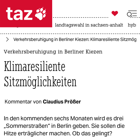

taz zahl ich
niedrigwasser
rente
landtagswahl in sachsen-anhalt
hybri

taz zahl ich
el
Verkehrsberuhigung in Berliner Kiezen: Klimaresiliente Sitzmögli
taz zahl ich
Verkehrsberuhigung in Berliner Kiezen
themen
Klimaresiliente
politik
Sitzmöglichkeiten
öko
gesellschaft
Kommentar von
Claudius Prößer
kultur
In den kommenden sechs Monaten wird es drei
„Sommerstraßen“ in Berlin geben. Sie sollen die
sport
Hitze erträglicher machen. Ob das gelingt?