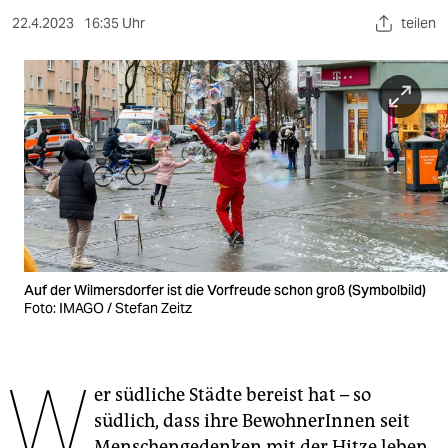
berlin
22.4.2023
16:35 Uhr
teilen
nord
wahrheit
verlag
verlag
veranstaltungen
shop
Auf der Wilmersdorfer ist die Vorfreude schon groß (Symbolbild)
fragen & hilfe
Foto: IMAGO / Stefan Zeitz
unterstützen
W
abo
er südliche Städte bereist hat – so
genossenschaft
südlich, dass ihre BewohnerInnen seit
Menschengedenken mit der Hitze leben,