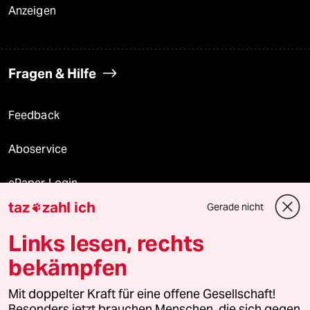
Anzeigen
Fragen & Hilfe
Feedback
Aboservice
ePaper Login
taz
zahl ich
Gerade nicht

Downloads für Abonnierende
Links lesen, rechts
bekämpfen
© 2026 taz Verlags und Vertriebs GmbH
Alle Rechte vorbehalten. Bei rechtlichen Fragen oder für Genehmigungen
Mit doppelter Kraft für eine offene Gesellschaft!
wenden Sie sich bitte an
lizenzen@taz.de
Besonders jetzt brauchen Menschen, die sich gegen