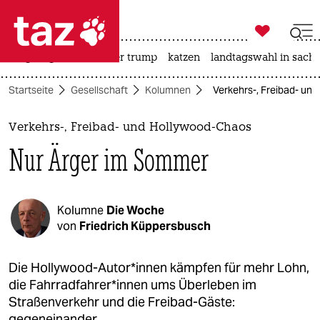

taz zahl ich
bergsteigen
usa unter trump
katzen
landtagswahl in sachs

taz zahl ich
Startseite
Gesellschaft
Kolumnen
Verkehrs-, Freibad- un
taz zahl ich
themen
Verkehrs-, Freibad- und Hollywood-Chaos
Nur Ärger im Sommer
politik
öko
Kolumne
Die Woche
gesellschaft
von
Friedrich Küppersbusch
kultur
Die Hollywood-Autor*innen kämpfen für mehr Lohn,
die Fahr­rad­fah­re­r*in­nen ums Überleben im
sport
Straßenverkehr und die Freibad-Gäste:
gegeneinander.