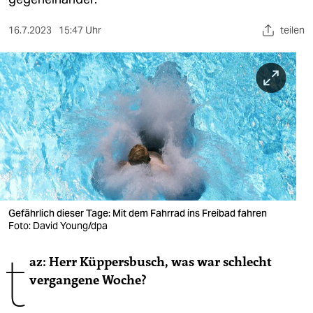
berlin
nord
16.7.2023
15:47 Uhr
teilen
wahrheit
verlag
verlag
veranstaltungen
shop
fragen & hilfe
Gefährlich dieser Tage: Mit dem Fahrrad ins Freibad fahren
Foto: David Young/dpa
unterstützen
t
abo
az: Herr Küppersbusch, was war schlecht
vergangene Woche?
genossenschaft