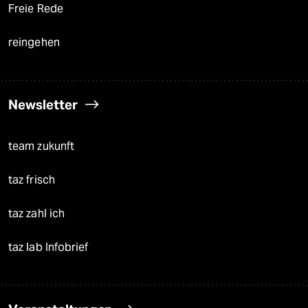
Freie Rede
reingehen
Newsletter
team zukunft
taz frisch
taz zahl ich
taz lab Infobrief