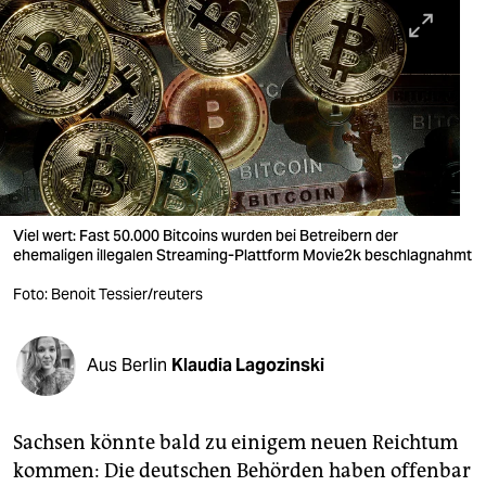
berlin
nord
wahrheit
verlag
verlag
veranstaltungen
Viel wert: Fast 50.000 Bitcoins wurden bei Betreibern der
ehemaligen illegalen Streaming-Plattform Movie2k beschlagnahmt
shop
Foto: Benoit Tessier/reuters
fragen & hilfe
unterstützen
Aus Berlin
Klaudia Lagozinski
abo
Sachsen könnte bald zu einigem neuen Reichtum
genossenschaft
kommen: Die deutschen Behörden haben offenbar