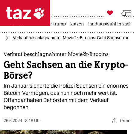

taz zahl ich
bergsteigen
usa unter trump
katzen
landtagswahl in sachs

taz zahl ich
ie
Verkauf beschlagnahmter Movie2k-Bitcoins: Geht Sachsen an di
taz zahl ich
themen
Verkauf beschlagnahmter Movie2k-Bitcoins
Geht Sachsen an die Krypto-
politik
Börse?
öko
Im Januar sicherte die Polizei Sachsen ein enormes
Bitcoin-Vermögen, das nun noch mehr wert ist.
gesellschaft
Offenbar haben Behörden mit dem Verkauf
begonnen.
kultur
sport
26.6.2024
8:18 Uhr
teilen