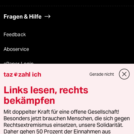
Fragen & Hilfe
Feedback
Aboservice
ePaper Login
taz
zahl ich
Gerade nicht

Downloads für Abonnierende
Links lesen, rechts
bekämpfen
© 2026 taz Verlags und Vertriebs GmbH
Alle Rechte vorbehalten. Bei rechtlichen Fragen oder für Genehmigungen
Mit doppelter Kraft für eine offene Gesellschaft!
wenden Sie sich bitte an
lizenzen@taz.de
Besonders jetzt brauchen Menschen, die sich gegen
Rechtsextremismus einsetzen, unsere Solidarität.
Daher gehen 50 Prozent der Einnahmen aus