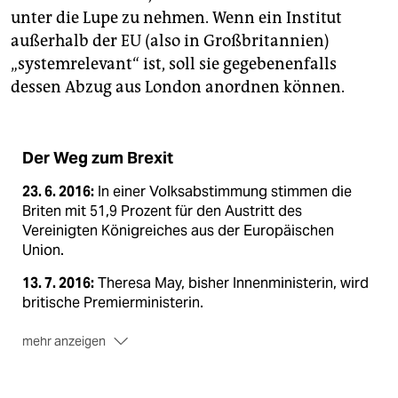
unter die Lupe zu nehmen. Wenn ein Institut
außerhalb der EU (also in Großbritannien)
„systemrelevant“ ist, soll sie gegebenenfalls
dessen Abzug aus London anordnen können.
Der Weg zum Brexit
23. 6. 2016:
In einer Volksabstimmung stimmen die
Briten mit 51,9 Prozent für den Austritt des
Vereinigten Königreiches aus der Europäischen
Union.
13. 7. 2016:
Theresa May, bisher Innenministerin, wird
britische Premierministerin.
mehr anzeigen
13. 3. 2017:
Das britische Parlament stimmt mit 461 zu
89 Stimmen für die Einleitung des EU-Austritts.