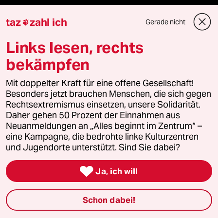
taz
zahl ich
Gerade nicht

Aktuelles
Links lesen, rechts
Hausblog
bekämpfen
Die Seitenwende
Mit doppelter Kraft für eine offene Gesellschaft!
Besonders jetzt brauchen Menschen, die sich gegen
Stellen
Rechtsextremismus einsetzen, unsere Solidarität.
Daher gehen 50 Prozent der Einnahmen aus
Presse
Neuanmeldungen an „Alles beginnt im Zentrum“ –
eine Kampagne, die bedrohte linke Kulturzentren
und Jugendorte unterstützt. Sind Sie dabei?
Unterstützen

Ja, ich will
abo
Schon dabei!
genossenschaft