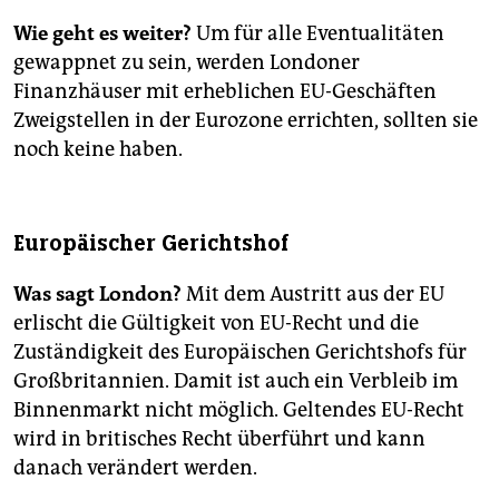
29. 3. 2017:
Die britische Regierung beantragt in
Wie geht es weiter?
Um für alle Eventualitäten
Brüssel den EU-Austritt gemäß Artikel 50 der EU-
gewappnet zu sein, werden Londoner
Verträge.
Finanzhäuser mit erheblichen EU-Geschäften
8. 6. 2017:
Bei Wahlen in Großbritannien büßen Mays
Zweigstellen in der Eurozone errichten, sollten sie
Tories trotz Stimmengewinnen ihre absolute
noch keine haben.
Parlamentsmehrheit ein.
19. 6. 2017:
Die Brexit-Verhandlungen beginnen.
Zunächst sind fünf Runden bis Oktober angesetzt.
Europäischer Gerichtshof
Oktober 2018:
Ein Brexit-Abkommen zwischen
Großbritannien und der EU müsste bis jetzt fertig
Was sagt London?
Mit dem Austritt aus der EU
sein, um rechtzeitig von allen Betroffenen ratifiziert
erlischt die Gültigkeit von EU-Recht und die
werden zu können.
Zuständigkeit des Europäischen Gerichtshofs für
Großbritannien. Damit ist auch ein Verbleib im
29. 3. 2019:
Großbritannien verlässt die EU – mit oder
ohne Abkommen – es sei denn, es wird eine
Binnenmarkt nicht möglich. Geltendes EU-Recht
Verlängerung der Austrittsfrist vereinbart.
(d.j.)
wird in ­britisches Recht überführt und kann
danach verändert werden.