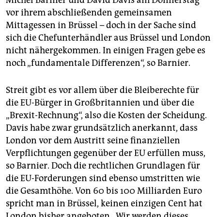
Michel Barnier und David Davis am Donnerstag
epaper login
vor ihrem abschließenden gemeinsamen
Mittagessen in Brüssel – doch in der Sache sind
sich die Chef­unterhändler aus Brüssel und London
nicht nähergekommen. In einigen Fragen gebe es
noch „fundamentale Differenzen“, so Barnier.
Streit gibt es vor allem über die Bleiberechte für
die EU-Bürger in Großbritannien und über die
„Brexit-Rechnung“, also die Kosten der Scheidung.
Davis habe zwar grundsätzlich anerkannt, dass
London vor dem Austritt seine finanziellen
Verpflichtungen gegenüber der EU erfüllen muss,
so Barnier. Doch die rechtlichen Grundlagen für
die EU-Forderungen sind ebenso umstritten wie
die Gesamthöhe. Von 60 bis 100 Milliarden Euro
spricht man in Brüssel, keinen einzigen Cent hat
London bisher angeboten. „Wir werden dieses