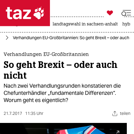

taz zahl ich
niedrigwasser
rente
landtagswahl in sachsen-anhalt
hybri

taz zahl ich
it
Verhandlungen EU-Großbritannien: So geht Brexit – oder auch ni
taz zahl ich
themen
Verhandlungen EU-Großbritannien
So geht Brexit – oder auch
politik
nicht
öko
Nach zwei Verhandlungsrunden konstatieren die
Chefunterhändler „fundamentale Differenzen“.
gesellschaft
Worum geht es eigentlich?
kultur
21.7.2017
11:35 Uhr
teilen
sport