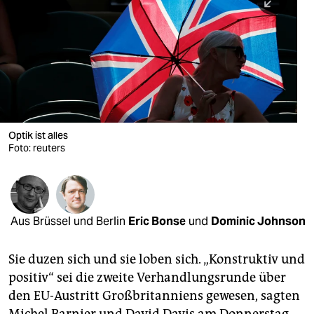
berlin
nord
wahrheit
verlag
verlag
Optik ist alles
Foto: reuters
veranstaltungen
shop
fragen & hilfe
Aus Brüssel und Berlin
Eric Bonse
und
Dominic Johnson
unterstützen
Sie duzen sich und sie loben sich. „Konstruktiv und
abo
positiv“ sei die zweite Verhandlungsrunde über
genossenschaft
den EU-Austritt Großbritanniens gewesen, sagten