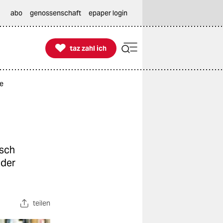
abo
genossenschaft
epaper login

taz zahl ich
taz zahl ich
e
lsch
 der
teilen