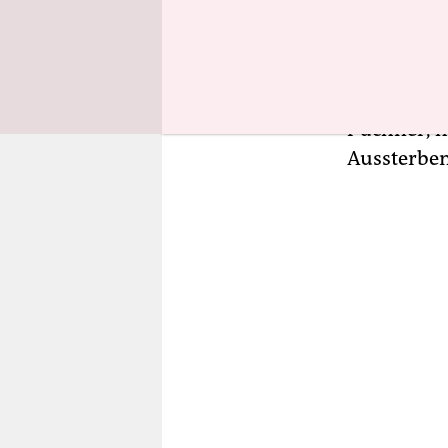
doch keine
Es ist ein
die Sprach
Puchner, h
Aussterben