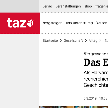
hautnavigation anspringen
hauptinhalt anspringen
footer anspringen
verlag
veranstaltungen
shop
fragen &
bergsteigen
usa unter trump
katzen

taz zahl ich
taz zahl ich
Startseite
Gesellschaft
Alltag
N
themen
politik
Vergessene 
Das 
öko
Als Harvar
gesellschaft
recherchie
Geschichte
kultur
sport
6.9.2019
10:52