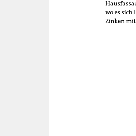
Hausfassad
wo es sich
Zinken mit 