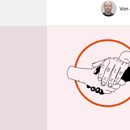
epaper login
Von
Da ist die
vollgestop
Geigen, Bra
Luft. Nebe
Vorrichtun
Glasscheib
lesen.
Er ist sech
in der gro
kräftiger 
wieder Nac