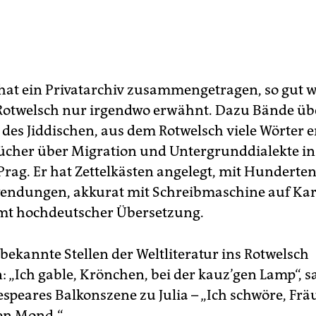
hat ein Privatarchiv zusammengetragen, so gut w
Rotwelsch nur irgendwo erwähnt. Dazu Bände übe
 des Jiddischen, aus dem Rotwelsch viele Wörter 
ücher über Migration und Untergrunddialekte in 
Prag. Er hat Zettelkästen angelegt, mit Hunderte
ndungen, akkurat mit Schreibmaschine auf Kar
amt hochdeutscher Übersetzung.
bekannte Stellen der Weltliteratur ins Rotwelsch
: „Ich gable, Krönchen, bei der kauz’gen Lamp“, 
speares Balkonszene zu Julia – „Ich schwöre, Fräu
en Mond.“