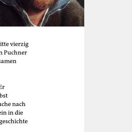
tte vierzig
tin Puchner
tsamen
Er
bst
Suche nach
in in die
geschichte