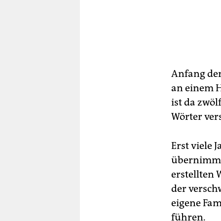
Anfang der 
an einem Hi
ist da zwö
Wörter ver
Erst viele 
übernimmt 
erstellten
der versch
eigene Fam
führen.