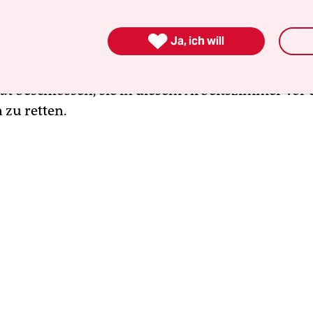
n Sinn ergeben.

Ja, ich will
e Geheimsprache, die kaum mehr jemand kennt, Ro
e der Landstreicher und Fahrenden. Und sein Onk
at beschlossen, sie in diesem Arbeitszimmer vor
 zu retten.