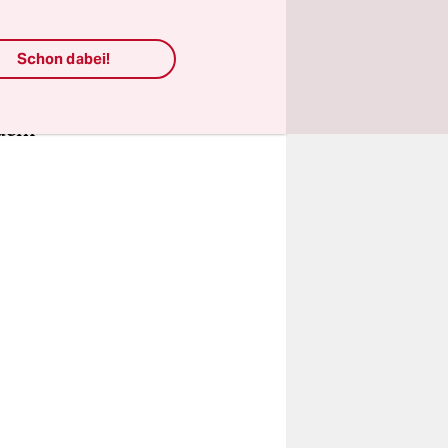
Schon dabei!
twelsch,
el, Günter
 dem