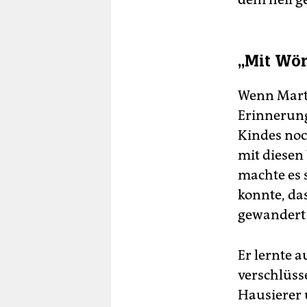
„Mit Wör
Wenn Marti
Erinnerung
Kindes noc
mit diesen
machte es 
konnte, da
gewandert w
Er lernte 
verschlüsse
Hausierer 