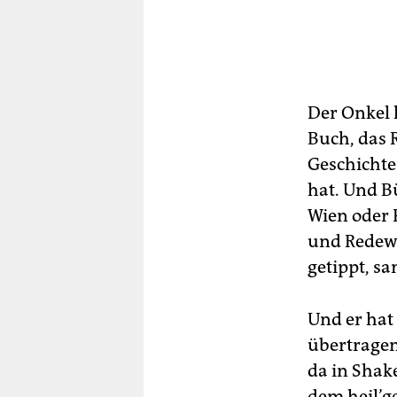
Der Onkel 
Buch, das 
Geschichte
hat. Und B
Wien oder 
und Redewe
getippt, s
Und er hat 
übertragen
da in Shake
dem heil’g