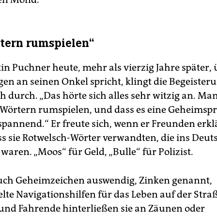
tern rumspielen“
n Puchner heute, mehr als vierzig Jahre später, 
en an seinen Onkel spricht, klingt die Begeister
h durch. „Das hörte sich alles sehr witzig an. Ma
 Wörtern rumspielen, und dass es eine Geheimsp
spannend.“ Er freute sich, wenn er Freunden erk
ss sie Rotwelsch-Wörter verwandten, die ins Deut
aren. „Moos“ für Geld, „Bulle“ für Polizist.
auch Geheimzeichen auswendig, Zinken genannt,
lte Navigationshilfen für das Leben auf der Straße
und Fahrende hinterließen sie an Zäunen oder