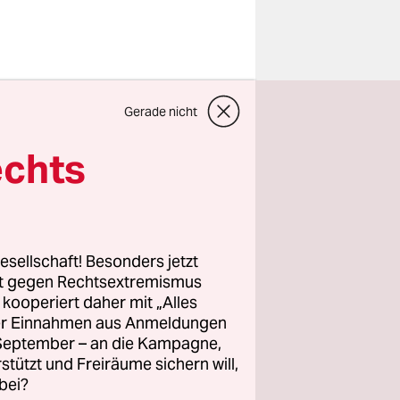
nkels, ­
Gerade nicht
d hängen
t in der
echts
iner
ner
opf zu
esellschaft! Besonders jetzt
rt gegen Rechtsextremismus
z kooperiert daher mit „Alles
n zu Besuch
ller Einnahmen aus Anmeldungen
Onkel, ein
. September – an die Kampagne,
immer
rstützt und Freiräume sichern will,
bei?
ngen und