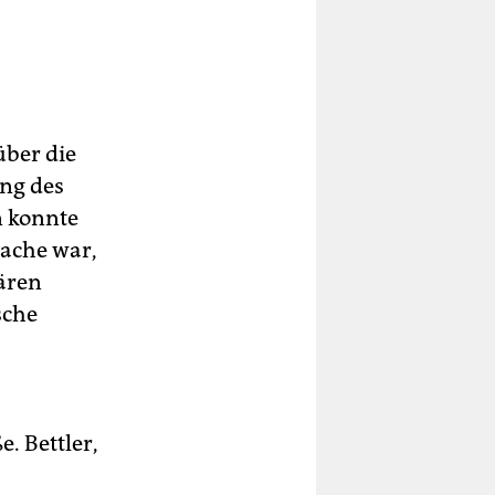
über die
ung des
n konnte
rache war,
lären
sche
. Bettler,