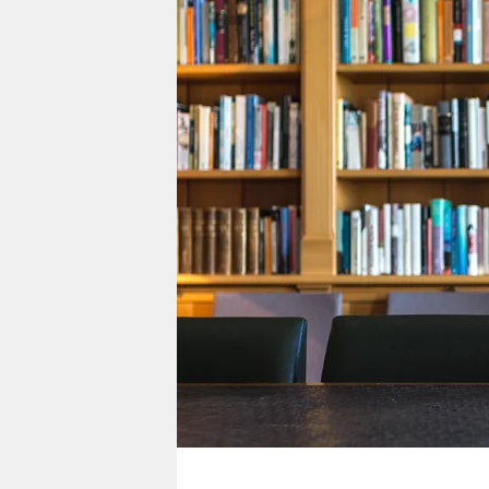
berlin
nord
wahrheit
verlag
verlag
veranstaltungen
shop
fragen & hilfe
unterstützen
abo
genossenschaft