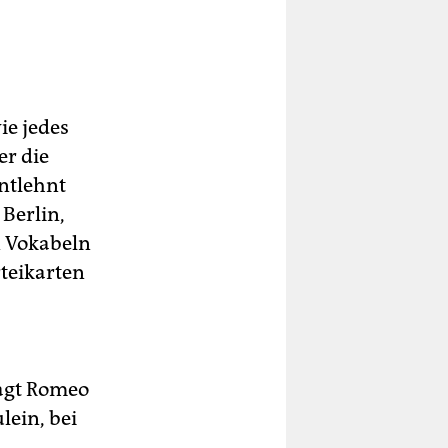
ie jedes
r die
entlehnt
Berlin,
n Vokabeln
teikarten
sagt Romeo
lein, bei