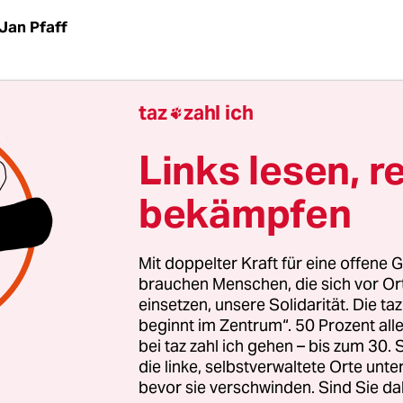
Jan Pfaff
ser geheimnisvolle Raum, das Arbeitszimmer des O
taz
zahl ich

ft mit Büchern bis unter die Decke. An einer Wan
tschen, eine Laute. Der Geruch von Zigarillos lieg
Links lesen, r
n dem Schreibtisch steht eine Chaiselongue mit e
bekämpfen
g, in die man ein aufgeschlagenes Buch hinter ei
e einklemmen kann, um es im Liegen über dem K
Mit doppelter Kraft für eine offene G
brauchen Menschen, die sich vor O
einsetzen, unsere Solidarität. Die ta
s, vielleicht sieben Jahre alt und mit seinen Elter
beginnt im Zentrum“. 50 Prozent a
ßen Altbauwohnung in München-Schwabing. Der 
bei taz zahl ich gehen – bis zum 30
Mann mit rötlichem Bart, zieht aus den Regalen 
die linke, selbstverwaltete Orte unte
bevor sie verschwinden. Sind Sie da
hschlagewerke, liest Wörter vor, die Deutsch kli