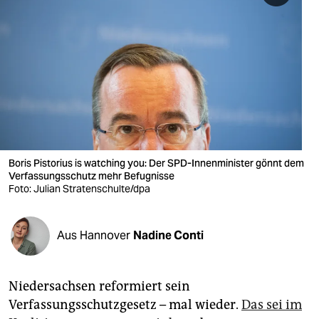
berlin
nord
wahrheit
verlag
verlag
veranstaltungen
Boris Pistorius is watching you: Der SPD-Innenminister gönnt dem
Verfassungsschutz mehr Befugnisse
shop
Foto: Julian Stratenschulte/dpa
fragen & hilfe
Aus Hannover
Nadine Conti
unterstützen
abo
Niedersachsen reformiert sein
genossenschaft
Verfassungsschutzgesetz – mal wieder.
Das sei im