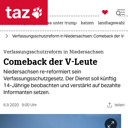

taz zahl ich
hitze
bergsteigen
usa unter trump
katzen
landtagswahl i

taz zahl ich
ng
Verfassungsschutzreform in Niedersachsen: Comeback der V-L
taz zahl ich
themen
Verfassungsschutzreform in Niedersachsen
Comeback der V-Leute
politik
Niedersachsen re-reformiert sein
öko
Verfassungsschutzgesetz. Der Dienst soll künftig
14-Jährige beobachten und verstärkt auf bezahlte
gesellschaft
Informanten setzen.
kultur
6.9.2020
9:00 Uhr
teilen
sport