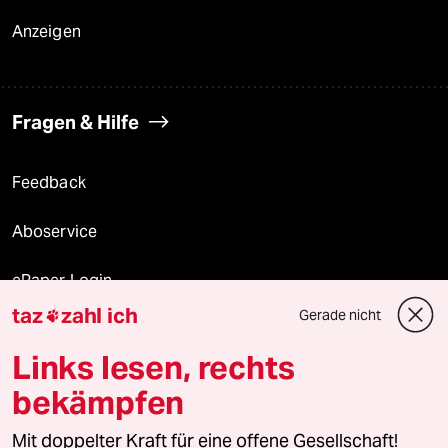
Anzeigen
Fragen & Hilfe
Feedback
Aboservice
ePaper Login
taz
zahl ich
Gerade nicht

Downloads für Abonnierende
Links lesen, rechts
bekämpfen
© 2026 taz Verlags und Vertriebs GmbH
Mit doppelter Kraft für eine offene Gesellschaft!
Alle Rechte vorbehalten. Bei rechtlichen Fragen oder für Genehmigungen