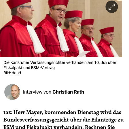
berlin
nord
wahrheit
verlag
verlag
veranstaltungen
Die Karlsruher Verfassungsrichter verhandeln am 10. Juli über
Fiskalpakt und ESM-Vertrag
shop
Bild: dapd
fragen & hilfe
Interview von
Christian Rath
unterstützen
abo
taz: Herr Mayer, kommenden Dienstag wird das
genossenschaft
Bundesverfassungsgericht über die Eilanträge zu
ESM und Fiskalpakt verhandeln. Rechnen Sie