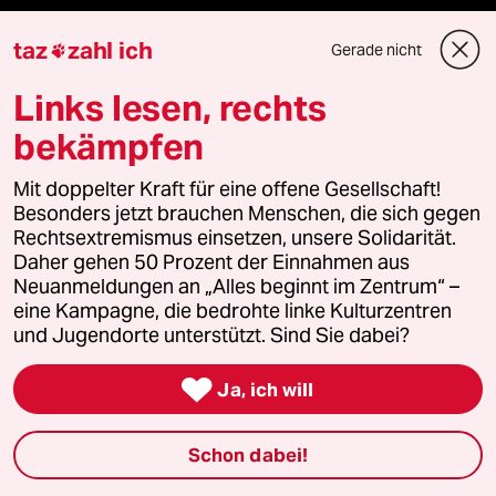
Themen
taz
zahl ich
Gerade nicht

Links lesen, rechts
Nahost-Konflikt
bekämpfen
USA unter Trump
Mit doppelter Kraft für eine offene Gesellschaft!
Landtagswahl in Sachsen-Anhalt
Besonders jetzt brauchen Menschen, die sich gegen
Rechtsextremismus einsetzen, unsere Solidarität.
Hitze
Daher gehen 50 Prozent der Einnahmen aus
Neuanmeldungen an „Alles beginnt im Zentrum“ –
eine Kampagne, die bedrohte linke Kulturzentren
Surfen
und Jugendorte unterstützt. Sind Sie dabei?

Ja, ich will
Verlag
Schon dabei!
Aktuelles