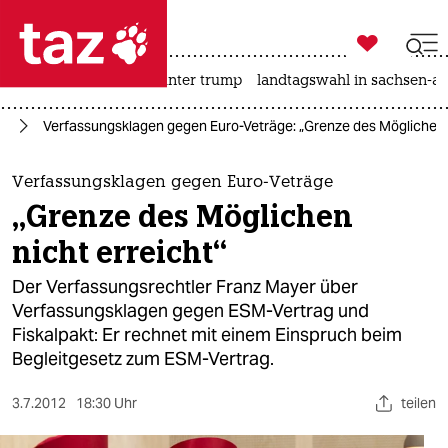

taz zahl ich
nahost-konflikt
usa unter trump
landtagswahl in sachsen-an

taz zahl ich
nd
Verfassungsklagen gegen Euro-Veträge: „Grenze des Möglichen n
taz zahl ich
themen
Verfassungsklagen gegen Euro-Veträge
„Grenze des Möglichen
politik
nicht erreicht“
öko
Der Verfassungsrechtler Franz Mayer über
Verfassungsklagen gegen ESM-Vertrag und
gesellschaft
Fiskalpakt: Er rechnet mit einem Einspruch beim
Begleitgesetz zum ESM-Vertrag.
kultur
sport
3.7.2012
18:30 Uhr
teilen