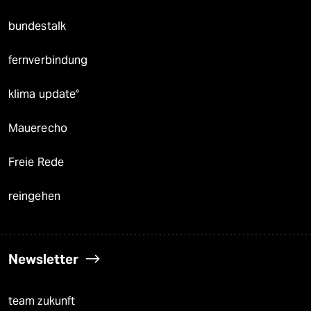
bundestalk
fernverbindung
klima update°
Mauerecho
Freie Rede
reingehen
Newsletter
team zukunft