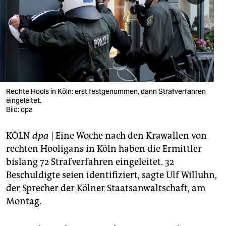
berlin
nord
wahrheit
verlag
verlag
Rechte Hools in Köln: erst festgenommen, dann Strafverfahren
eingeleitet.
veranstaltungen
Bild: dpa
shop
KÖLN
dpa
| Eine Woche nach den Krawallen von
fragen & hilfe
rechten Hooligans in Köln haben die Ermittler
bislang 72 Strafverfahren eingeleitet. 32
unterstützen
Beschuldigte seien identifiziert, sagte Ulf Willuhn,
der Sprecher der Kölner Staatsanwaltschaft, am
abo
Montag.
genossenschaft