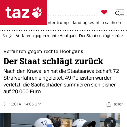

taz zahl ich
nahost-konflikt
usa unter trump
landtagswahl in sachsen-an

taz zahl ich
eSa
Verfahren gegen rechte Hooligans: Der Staat schlägt zurück
taz zahl ich
themen
Verfahren gegen rechte Hooligans
Der Staat schlägt zurück
politik
Nach den Krawallen hat die Staatsanwaltschaft 72
öko
Strafverfahren eingeleitet. 49 Polizisten wurden
verletzt, die Sachschäden summieren sich bisher
gesellschaft
auf 20.000 Euro.
kultur
3.11.2014
14:05 Uhr
teilen
sport