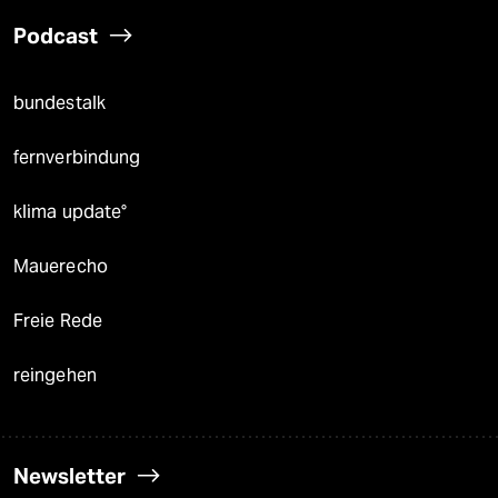
Podcast
bundestalk
fernverbindung
klima update°
Mauerecho
Freie Rede
reingehen
Newsletter