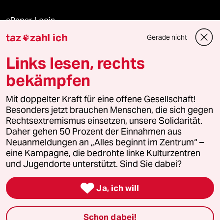
ePaper Login
taz
zahl ich
Gerade nicht

Downloads für Abonnierende
Links lesen, rechts
bekämpfen
© 2026 taz Verlags und Vertriebs GmbH
Alle Rechte vorbehalten. Bei rechtlichen Fragen oder für Genehmigungen
Mit doppelter Kraft für eine offene Gesellschaft!
wenden Sie sich bitte an
lizenzen@taz.de
Besonders jetzt brauchen Menschen, die sich gegen
Rechtsextremismus einsetzen, unsere Solidarität.
Daher gehen 50 Prozent der Einnahmen aus
Feedback
Redaktionsstatut
Kommune-Richtlinien
KI-
Neuanmeldungen an „Alles beginnt im Zentrum“ –
eine Kampagne, die bedrohte linke Kulturzentren
Leitlinie
Informant
Datenschutz
Impressum
AGB
und Jugendorte unterstützt. Sind Sie dabei?
Seitenwende
Einwilligungen widerrufen (Ads)

Ja, ich will
Schon dabei!