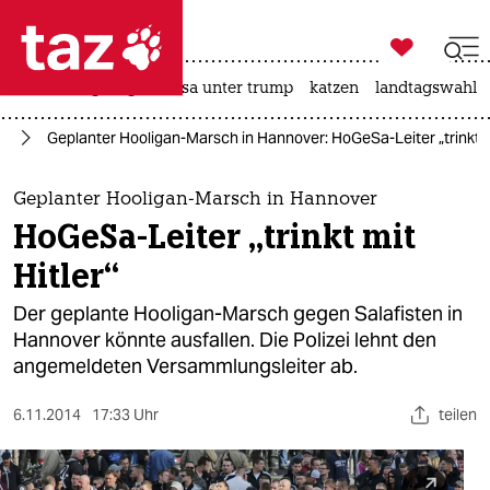

taz zahl ich
hitze
bergsteigen
usa unter trump
katzen
landtagswahl i

taz zahl ich
nd
Geplanter Hooligan-Marsch in Hannover: HoGeSa-Leiter „trinkt mi
taz zahl ich
themen
Geplanter Hooligan-Marsch in Hannover
HoGeSa-Leiter „trinkt mit
politik
Hitler“
öko
Der geplante Hooligan-Marsch gegen Salafisten in
Hannover könnte ausfallen. Die Polizei lehnt den
gesellschaft
angemeldeten Versammlungsleiter ab.
kultur
6.11.2014
17:33 Uhr
teilen
sport