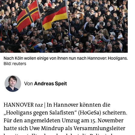
berlin
nord
wahrheit
verlag
verlag
Nach Köln wollen einige von ihnen nun nach Hannover: Hooligans.
Bild: reuters
veranstaltungen
shop
Von
Andreas Speit
fragen & hilfe
unterstützen
HANNOVER
taz
| In Hannover könnten die
„Hooligans gegen Salafisten“ (HoGeSa) scheitern.
abo
Für den angemeldeten Umzug am 15. November
genossenschaft
hatte sich Uwe Mindrup als Versammlungsleiter