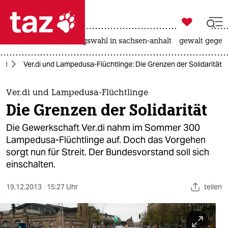

taz zahl ich
hitze
surfen
landtagswahl in sachsen-anhalt
gewalt gegen

taz zahl ich
and
Ver.di und Lampedusa-Flüchtlinge: Die Grenzen der Solidarität
taz zahl ich
themen
Ver.di und Lampedusa-Flüchtlinge
Die Grenzen der Solidarität
politik
Die Gewerkschaft Ver.di nahm im Sommer 300
öko
Lampedusa-Flüchtlinge auf. Doch das Vorgehen
sorgt nun für Streit. Der Bundesvorstand soll sich
gesellschaft
einschalten.
kultur
19.12.2013
15:27 Uhr
teilen
sport