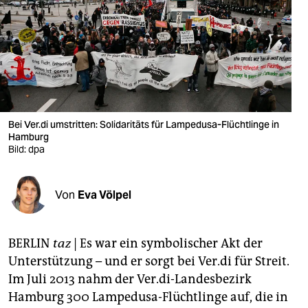
berlin
nord
wahrheit
verlag
verlag
Bei Ver.di umstritten: Solidaritäts für Lampedusa-Flüchtlinge in
Hamburg
veranstaltungen
Bild: dpa
shop
Von
Eva Völpel
fragen & hilfe
unterstützen
BERLIN
taz
|
Es war ein symbolischer Akt der
abo
Unterstützung – und er sorgt bei Ver.di für Streit.
Im Juli 2013 nahm der Ver.di-Landesbezirk
genossenschaft
Hamburg 300 Lampedusa-Flüchtlinge auf, die in