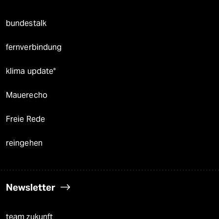
bundestalk
fernverbindung
klima update°
Mauerecho
Freie Rede
reingehen
Newsletter
team zukunft