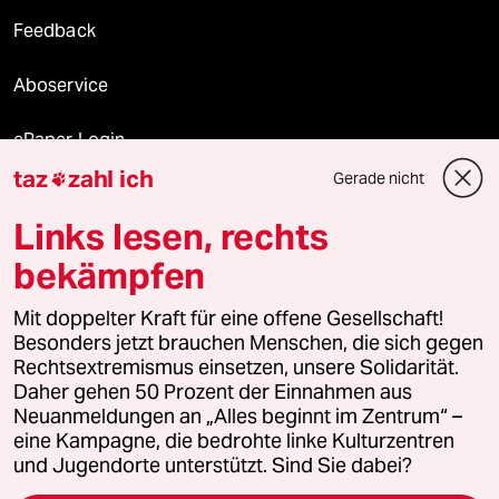
Feedback
Aboservice
ePaper Login
taz
zahl ich
Gerade nicht

Downloads für Abonnierende
Links lesen, rechts
bekämpfen
© 2026 taz Verlags und Vertriebs GmbH
Alle Rechte vorbehalten. Bei rechtlichen Fragen oder für Genehmigungen
Mit doppelter Kraft für eine offene Gesellschaft!
wenden Sie sich bitte an
lizenzen@taz.de
Besonders jetzt brauchen Menschen, die sich gegen
Rechtsextremismus einsetzen, unsere Solidarität.
Daher gehen 50 Prozent der Einnahmen aus
Feedback
Redaktionsstatut
Kommune-Richtlinien
KI-
Neuanmeldungen an „Alles beginnt im Zentrum“ –
eine Kampagne, die bedrohte linke Kulturzentren
Leitlinie
Informant
Datenschutz
Impressum
AGB
und Jugendorte unterstützt. Sind Sie dabei?