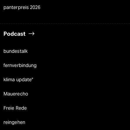
panterpreis 2026
Podcast
bundestalk
fernverbindung
klima update°
Mauerecho
Freie Rede
reingehen