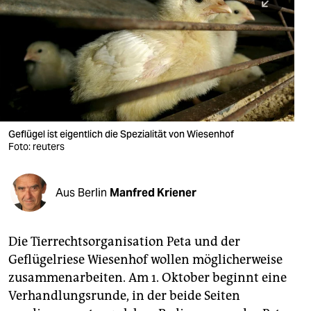
berlin
nord
wahrheit
verlag
verlag
Geflügel ist eigentlich die Spezialität von Wiesenhof
Foto: reuters
veranstaltungen
shop
Aus Berlin
Manfred Kriener
fragen & hilfe
unterstützen
Die Tierrechtsorganisation Peta und der
Geflügelriese Wiesenhof wollen möglicherweise
abo
zusammenarbeiten. Am 1. Oktober beginnt eine
genossenschaft
Verhandlungsrunde, in der beide Seiten