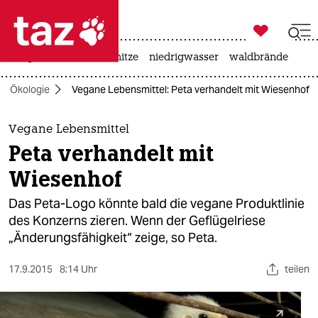

taz zahl ich
krieg in der ukraine
hitze
niedrigwasser
waldbrände

taz zahl ich
Ökologie
Vegane Lebensmittel: Peta verhandelt mit Wiesenhof
taz zahl ich
themen
Vegane Lebensmittel
Peta verhandelt mit
politik
Wiesenhof
öko
Das Peta-Logo könnte bald die vegane Produktlinie
des Konzerns zieren. Wenn der Geflügelriese
gesellschaft
„Änderungsfähigkeit“ zeige, so Peta.
kultur
17.9.2015
8:14 Uhr
teilen
sport