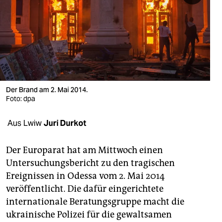
berlin
nord
wahrheit
verlag
verlag
Der Brand am 2. Mai 2014.
Foto: dpa
veranstaltungen
Aus Lwiw
Juri Durkot
shop
fragen & hilfe
Der Europarat hat am Mittwoch einen
Untersuchungsbericht zu den tragischen
unterstützen
Ereignissen in Odessa vom 2. Mai 2014
abo
veröffentlicht. Die dafür eingerichtete
internationale Beratungsgruppe macht die
genossenschaft
ukrainische Polizei für die gewaltsamen