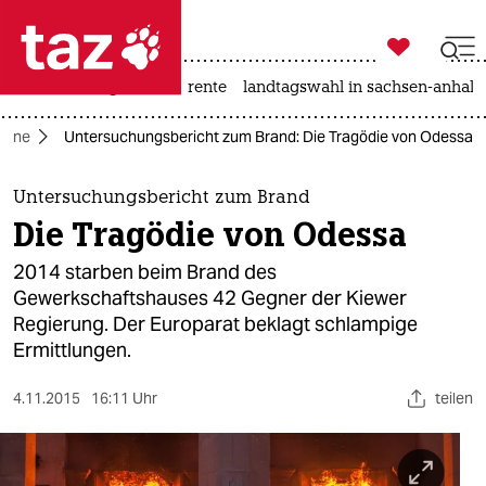

taz zahl ich
hitze
niedrigwasser
rente
landtagswahl in sachsen-anhalt

taz zahl ich
raine
Untersuchungsbericht zum Brand: Die Tragödie von Odessa
taz zahl ich
themen
Untersuchungsbericht zum Brand
Die Tragödie von Odessa
politik
2014 starben beim Brand des
öko
Gewerkschaftshauses 42 Gegner der Kiewer
Regierung. Der Europarat beklagt schlampige
gesellschaft
Ermittlungen.
kultur
4.11.2015
16:11 Uhr
teilen
sport