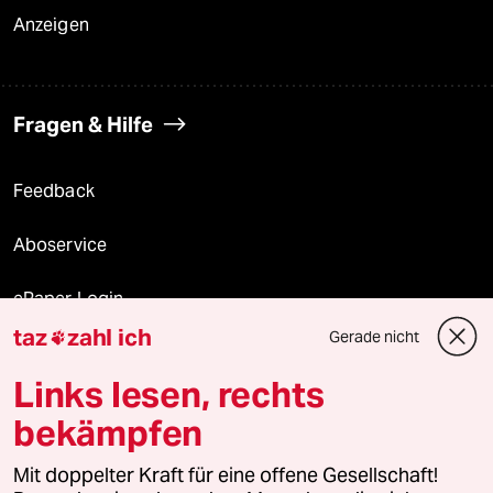
Anzeigen
Fragen & Hilfe
Feedback
Aboservice
ePaper Login
taz
zahl ich
Gerade nicht

Downloads für Abonnierende
Links lesen, rechts
bekämpfen
© 2026 taz Verlags und Vertriebs GmbH
Mit doppelter Kraft für eine offene Gesellschaft!
Alle Rechte vorbehalten. Bei rechtlichen Fragen oder für Genehmigungen
wenden Sie sich bitte an
lizenzen@taz.de