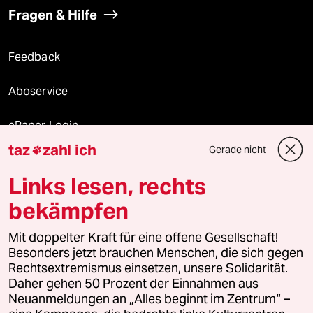
Fragen & Hilfe
Feedback
Aboservice
ePaper Login
taz
zahl ich
Gerade nicht

Downloads für Abonnierende
Links lesen, rechts
bekämpfen
© 2026 taz Verlags und Vertriebs GmbH
Alle Rechte vorbehalten. Bei rechtlichen Fragen oder für Genehmigungen
Mit doppelter Kraft für eine offene Gesellschaft!
wenden Sie sich bitte an
lizenzen@taz.de
Besonders jetzt brauchen Menschen, die sich gegen
Rechtsextremismus einsetzen, unsere Solidarität.
Daher gehen 50 Prozent der Einnahmen aus
Feedback
Redaktionsstatut
Kommune-Richtlinien
KI-
Neuanmeldungen an „Alles beginnt im Zentrum“ –