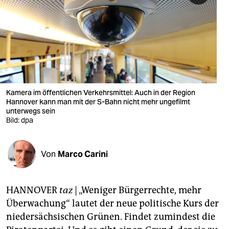
berlin
nord
wahrheit
verlag
verlag
Kamera im öffentlichen Verkehrsmittel: Auch in der Region
Hannover kann man mit der S-Bahn nicht mehr ungefilmt
veranstaltungen
unterwegs sein
Bild: dpa
shop
fragen & hilfe
Von
Marco Carini
unterstützen
HANNOVER
taz
| „Weniger Bürgerrechte, mehr
abo
Überwachung“ lautet der neue politische Kurs der
genossenschaft
niedersächsischen Grünen. Findet zumindest die