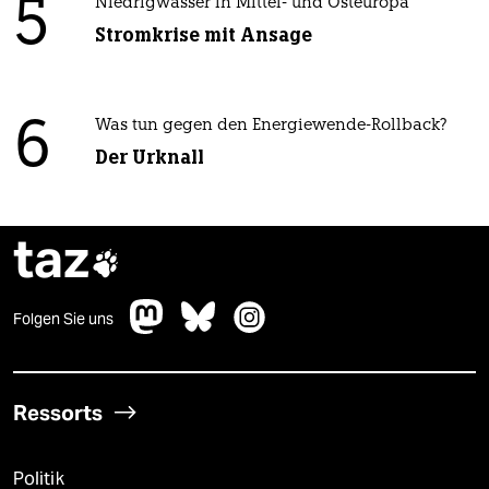
5
Niedrigwasser in Mittel- und Osteuropa
Stromkrise mit Ansage
6
Was tun gegen den Energiewende-Rollback?
Der Urknall
taz

Folgen Sie uns
Ressorts
Politik