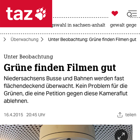

taz zahl ich
hitze
surfen
landtagswahl in sachsen-anhalt
gewalt gegen

taz zahl ich
d
Überwachung
Unter Beobachtung: Grüne finden Filmen gut
taz zahl ich
themen
Unter Beobachtung
Grüne finden Filmen gut
politik
Niedersachsens Busse und Bahnen werden fast
öko
flächendeckend überwacht. Kein Problem für die
Grünen, die eine Petition gegen diese Kameraflut
gesellschaft
ablehnen.
kultur
16.4.2015
20:45 Uhr
teilen
sport