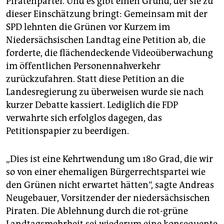
Piratenpartei. Und es gibt einen Grund, der sie zu
epaper login
dieser Einschätzung bringt: Gemeinsam mit der
SPD lehnten die Grünen vor Kurzem im
Niedersächsischen Landtag eine Petition ab, die
forderte, die flächendeckende Videoüberwachung
im öffentlichen Personennahverkehr
zurückzufahren. Statt diese Petition an die
Landesregierung zu überweisen wurde sie nach
kurzer Debatte kassiert. Lediglich die FDP
verwahrte sich erfolglos dagegen, das
Petitionspapier zu beerdigen.
„Dies ist eine Kehrtwendung um 180 Grad, die wir
so von einer ehemaligen Bürgerrechtspartei wie
den Grünen nicht erwartet hätten“, sagte Andreas
Neugebauer, Vorsitzender der niedersächsischen
Piraten. Die Ablehnung durch die rot-grüne