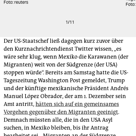
Foto: reuters
Foto:
1
/
11
Der US-Staatschef ließ dagegen kurz zuvor über
den Kurznachrichtendienst Twitter wissen, „es
wäre sehr klug, wenn Mexiko die Karawanen (der
Migranten) weit von der Südgrenze (der USA)
stoppen würde“. Bereits am Samstag hatte die US-
Tageszeitung Washington Post gemeldet, Trump
und der künftige mexikanische Präsident Andrés
Manuel López Obrador, der am 1. Dezember sein
Amt antritt,
hätten sich auf ein gemeinsames
Vorgehen gegenüber den Migranten geeinigt
.
Demnach müssten alle, die in den USA Asyl
suchen, in Mexiko bleiben, bis ihr Antrag
bearbeitet sei. „Migranten an der Südgrenze