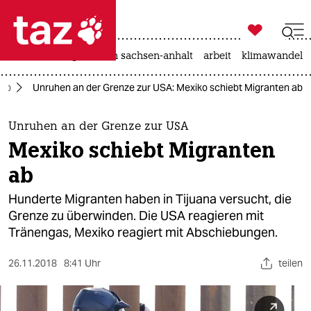

taz zahl ich
hitze
landtagswahl in sachsen-anhalt
arbeit
klimawandel

taz zahl ich
ump
Unruhen an der Grenze zur USA: Mexiko schiebt Migranten ab
taz zahl ich
themen
Unruhen an der Grenze zur USA
Mexiko schiebt Migranten
politik
ab
öko
Hunderte Migranten haben in Tijuana versucht, die
Grenze zu überwinden. Die USA reagieren mit
gesellschaft
Tränengas, Mexiko reagiert mit Abschiebungen.
kultur
26.11.2018
8:41 Uhr
teilen
sport