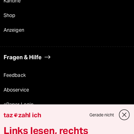
Kantine
Shop
Anzeigen
Fragen & Hilfe
Feedback
Aboservice
ePaper Login
taz
zahl ich
Gerade nicht

Downloads für Abonnierende
Links lesen, rechts