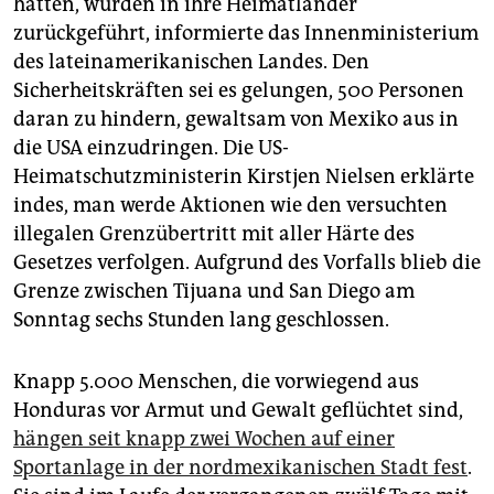
hätten, würden in ihre Heimatländer
epaper login
zurückgeführt, informierte das Innenministerium
des lateinamerikanischen Landes. Den
Sicherheitskräften sei es gelungen, 500 Personen
daran zu hindern, gewaltsam von Mexiko aus in
die USA einzudringen. Die US-
Heimatschutzministerin Kirstjen Nielsen erklärte
indes, man werde Aktionen wie den versuchten
illegalen Grenzübertritt mit aller Härte des
Gesetzes verfolgen. Aufgrund des Vorfalls blieb die
Grenze zwischen Tijuana und San Diego am
Sonntag sechs Stunden lang geschlossen.
Knapp 5.000 Menschen, die vorwiegend aus
Honduras vor Armut und Gewalt geflüchtet sind,
hängen seit knapp zwei Wochen auf einer
Sportanlage in der nordmexikanischen Stadt fest
.