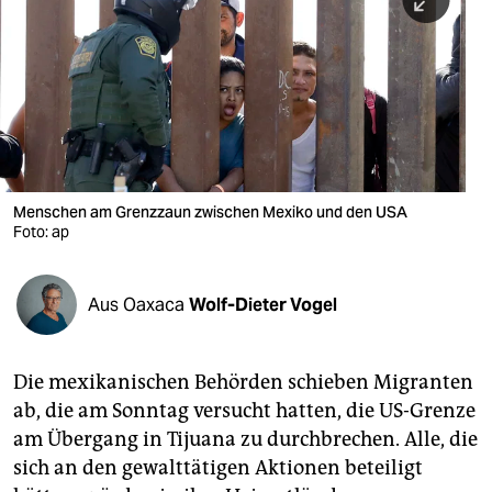
berlin
nord
wahrheit
verlag
verlag
Menschen am Grenzzaun zwischen Mexiko und den USA
Foto: ap
veranstaltungen
shop
Aus Oaxaca
Wolf-Dieter Vogel
fragen & hilfe
unterstützen
Die mexikanischen Behörden schieben Migranten
ab, die am Sonntag versucht hatten, die US-Grenze
abo
am Übergang in Tijuana zu durchbrechen. Alle, die
genossenschaft
sich an den gewalttätigen Aktionen beteiligt