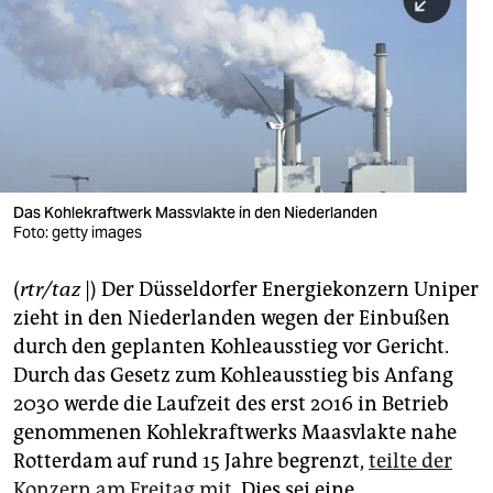
berlin
nord
wahrheit
verlag
verlag
Das Kohlekraftwerk Massvlakte in den Niederlanden
Foto: getty images
veranstaltungen
shop
(
rtr/taz
|) Der Düsseldorfer Energiekonzern Uniper
zieht in den Niederlanden wegen der Einbußen
fragen & hilfe
durch den geplanten Kohleausstieg vor Gericht.
unterstützen
Durch das Gesetz zum Kohleausstieg bis Anfang
2030 werde die Laufzeit des erst 2016 in Betrieb
abo
genommenen Kohlekraftwerks Maasvlakte nahe
genossenschaft
Rotterdam auf rund 15 Jahre begrenzt,
teilte der
Konzern am Freitag mit
. Dies sei eine