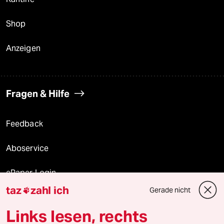
Shop
Anzeigen
Fragen & Hilfe
Feedback
Aboservice
ePaper Login
taz
zahl ich
Gerade nicht

Downloads für Abonnierende
Links lesen, rechts