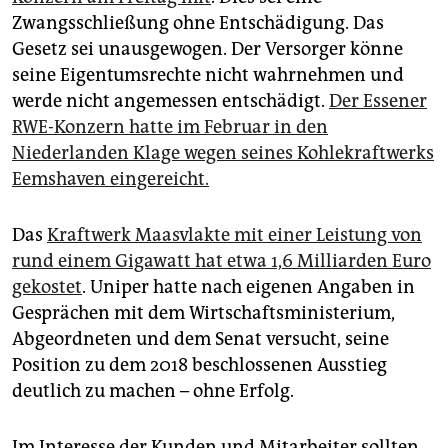
epaper login
Zwangsschließung ohne Entschädigung. Das
Gesetz sei unausgewogen. Der Versorger könne
seine Eigentumsrechte nicht wahrnehmen und
werde nicht angemessen entschädigt.
Der Essener
RWE-Konzern hatte im Februar in den
Niederlanden Klage wegen seines Kohlekraftwerks
Eemshaven eingereicht.
Das
Kraftwerk Maasvlakte mit einer Leistung von
rund einem Gigawatt hat etwa 1,6 Milliarden Euro
gekostet
. Uniper hatte nach eigenen Angaben in
Gesprächen mit dem Wirtschaftsministerium,
Abgeordneten und dem Senat versucht, seine
Position zu dem 2018 beschlossenen Ausstieg
deutlich zu machen – ohne Erfolg.
Im Interesse der Kunden und Mitarbeiter sollten