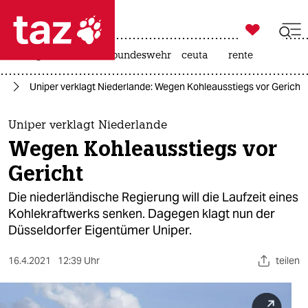

taz zahl ich
niedrigwasser
afd
bundeswehr
ceuta
rente

taz zahl ich
el
Uniper verklagt Niederlande: Wegen Kohleausstiegs vor Gericht
taz zahl ich
themen
Uniper verklagt Niederlande
Wegen Kohleausstiegs vor
politik
Gericht
öko
Die niederländische Regierung will die Laufzeit eines
Kohlekraftwerks senken. Dagegen klagt nun der
gesellschaft
Düsseldorfer Eigentümer Uniper.
kultur
16.4.2021
12:39 Uhr
teilen
sport