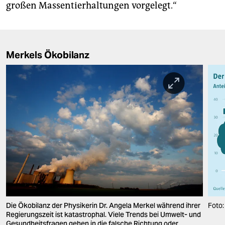
großen Massentierhaltungen vorgelegt.“
Merkels Ökobilanz
Die Ökobilanz der Physikerin Dr. Angela Merkel während ihrer
Foto:
Regierungszeit ist katastrophal. Viele Trends bei Umwelt- und
Gesundheitsfragen gehen in die falsche Richtung oder