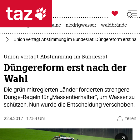

taz zahl ich
hitze
krieg in der ukraine
niedrigwasser
waldbrände

taz zahl ich
ft
Union vertagt Abstimmung im Bundesrat: Düngereform erst nac
taz zahl ich
themen
Union vertagt Abstimmung im Bundesrat
Düngereform erst nach der
politik
Wahl
öko
Die grün mitregierten Länder forderten strengere
Dünge-Regeln für „Massentierhalter“, um Wasser zu
gesellschaft
schützen. Nun wurde die Entscheidung verschoben.
kultur
22.9.2017
17:54 Uhr
teilen
sport