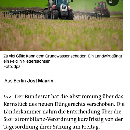
berlin
nord
wahrheit
verlag
verlag
Zu viel Gülle kann dem Grundwasser schaden: Ein Landwirt düngt
ein Feld in Niedersachsen
veranstaltungen
Foto: dpa
shop
Aus Berlin
Jost Maurin
fragen & hilfe
unterstützen
taz
| Der Bundesrat hat die Abstimmung über das
Kernstück des neuen Düngerechts verschoben. Die
abo
Länderkammer nahm die Entscheidung über die
Stoffstrombilanz-Verordnung kurzfristig von der
genossenschaft
Tagesordnung ihrer Sitzung am Freitag.