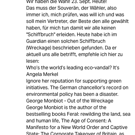
Wir haben die Wahl! 23. Sept. Heute!
Das muss der Souverän, der Wähler, also
immer ich, mich prüfen, was will ich und was
soll mein Vertreter, der Beste den alle gewählt
haben, für mich tun damit wir alle keinen
"Schiffbruch" erleiden. Heute habe ich im
Guardian einen solchen Schiffbruch
(Wreckage) beschrieben gefunden. Da er
aktuell uns alle betrifft, empfehle ich hier zu
lesen:
Who’s the world’s leading eco-vandal? It’s
Angela Merkel
Ignore her reputation for supporting green
initiatives. The German chancellor’s record on
environmental policy has been a disaster.
George Monbiot - Out of the Wreckage
George Monbiot is the author of the
bestselling books Feral: rewilding the land, sea
and human life, The Age of Consent: A
Manifesto for a New World Order and Captive
State: The Corporate Takeover of Britain, as