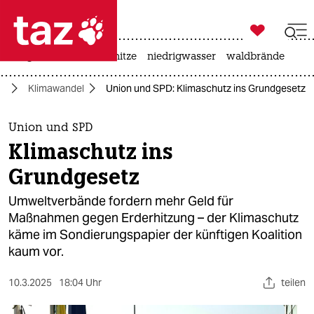

taz zahl ich
krieg in der ukraine
hitze
niedrigwasser
waldbrände

taz zahl ich
nd
Klimawandel
Union und SPD: Klimaschutz ins Grundgesetz
taz zahl ich
themen
Union und SPD
Klimaschutz ins
politik
Grundgesetz
öko
Umweltverbände fordern mehr Geld für
Maßnahmen gegen Erderhitzung – der Klimaschutz
gesellschaft
käme im Sondierungspapier der künftigen Koalition
kaum vor.
kultur
sport
10.3.2025
18:04 Uhr
teilen