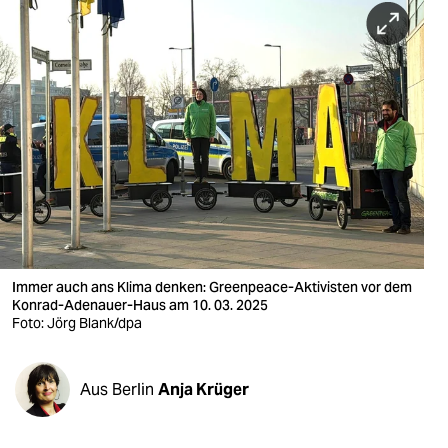
berlin
nord
wahrheit
verlag
verlag
veranstaltungen
shop
Immer auch ans Klima denken: Greenpeace-Aktivisten vor dem
fragen & hilfe
Konrad-Adenauer-Haus am 10. 03. 2025
Foto: Jörg Blank/dpa
unterstützen
abo
Aus Berlin
Anja Krüger
genossenschaft