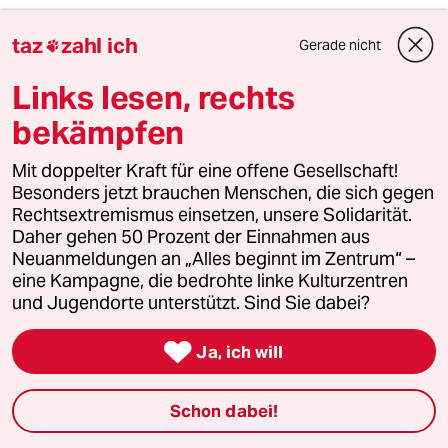
taz
zahl ich
taz
Gerade nicht


Links lesen, rechts
Folgen Sie uns
bekämpfen
Mit doppelter Kraft für eine offene Gesellschaft!
Besonders jetzt brauchen Menschen, die sich gegen
Ressorts
Rechtsextremismus einsetzen, unsere Solidarität.
Daher gehen 50 Prozent der Einnahmen aus
Neuanmeldungen an „Alles beginnt im Zentrum“ –
Politik
eine Kampagne, die bedrohte linke Kulturzentren
und Jugendorte unterstützt. Sind Sie dabei?
Öko

Ja, ich will
Gesellschaft
Schon dabei!
Kultur