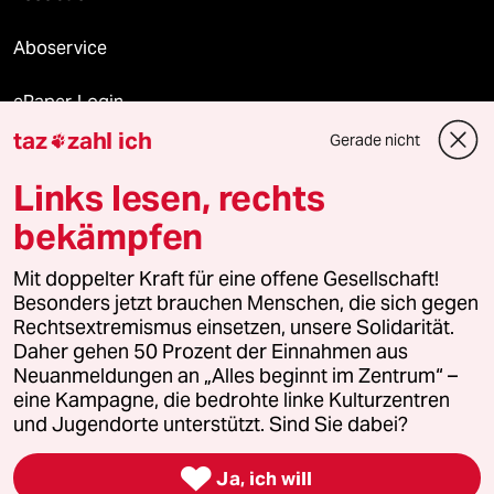
Aboservice
ePaper Login
taz
zahl ich
Gerade nicht

Downloads für Abonnierende
Links lesen, rechts
bekämpfen
© 2026 taz Verlags und Vertriebs GmbH
Alle Rechte vorbehalten. Bei rechtlichen Fragen oder für Genehmigungen
Mit doppelter Kraft für eine offene Gesellschaft!
wenden Sie sich bitte an
lizenzen@taz.de
Besonders jetzt brauchen Menschen, die sich gegen
Rechtsextremismus einsetzen, unsere Solidarität.
Daher gehen 50 Prozent der Einnahmen aus
Feedback
Redaktionsstatut
Kommune-Richtlinien
KI-
Neuanmeldungen an „Alles beginnt im Zentrum“ –
eine Kampagne, die bedrohte linke Kulturzentren
Leitlinie
Informant
Datenschutz
Impressum
AGB
und Jugendorte unterstützt. Sind Sie dabei?
Seitenwende
Einwilligungen widerrufen (Ads)

Ja, ich will