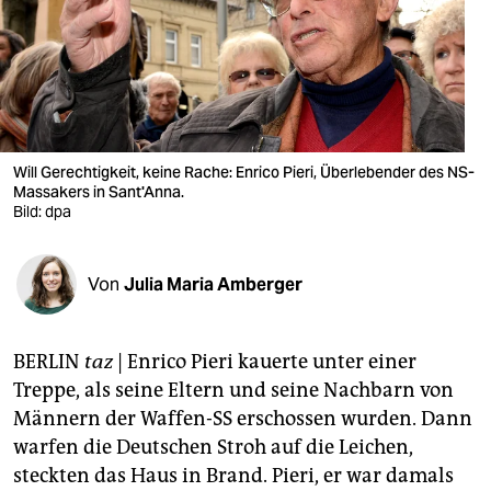
berlin
nord
wahrheit
verlag
Will Gerechtigkeit, keine Rache: Enrico Pieri, Überlebender des NS-
verlag
Massakers in Sant'Anna.
Bild: dpa
veranstaltungen
shop
Von
Julia Maria Amberger
fragen & hilfe
BERLIN
taz
| Enrico Pieri kauerte unter einer
unterstützen
Treppe, als seine Eltern und seine Nachbarn von
abo
Männern der Waffen-SS erschossen wurden. Dann
warfen die Deutschen Stroh auf die Leichen,
genossenschaft
steckten das Haus in Brand. Pieri, er war damals