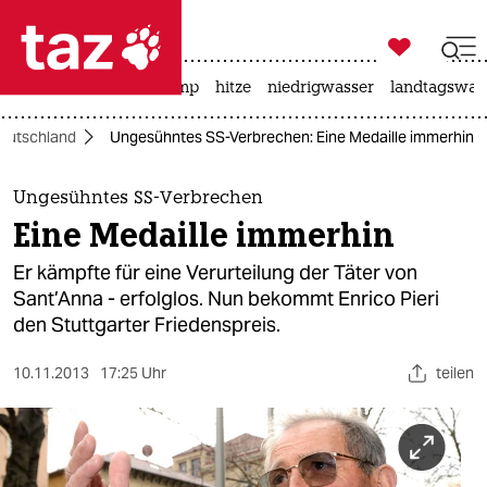

taz zahl ich
katzen
usa unter trump
hitze
niedrigwasser
landtagswahl

taz zahl ich
eutschland
Ungesühntes SS-Verbrechen: Eine Medaille immerhin
taz zahl ich
themen
Ungesühntes SS-Verbrechen
Eine Medaille immerhin
politik
Er kämpfte für eine Verurteilung der Täter von
öko
Sant’Anna - erfolglos. Nun bekommt Enrico Pieri
den Stuttgarter Friedenspreis.
gesellschaft
10.11.2013
17:25 Uhr
teilen
kultur
sport