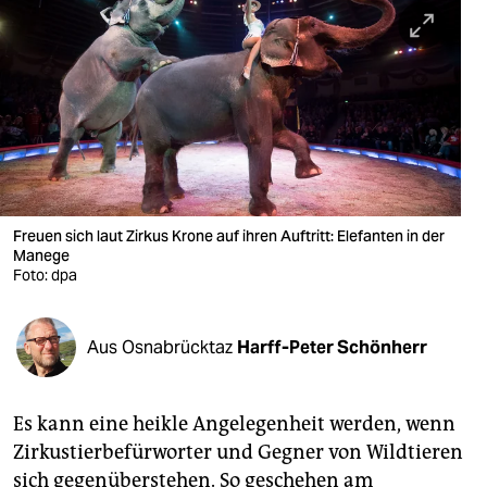
berlin
nord
wahrheit
verlag
verlag
veranstaltungen
Freuen sich laut Zirkus Krone auf ihren Auftritt: Elefanten in der
Manege
shop
Foto: dpa
fragen & hilfe
Aus Osnabrücktaz
Harff-Peter Schönherr
unterstützen
abo
Es kann eine heikle Angelegenheit werden, wenn
genossenschaft
Zirkustierbefürworter und Gegner von Wildtieren
sich gegenüberstehen. So geschehen am