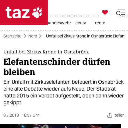

taz zahl ich
niedrigwasser
afd
bundeswehr
ceuta
rente

taz zahl ich
Startseite
Nord
Unfall bei Zirkus Krone in Osnabrück: Elefant
taz zahl ich
themen
Unfall bei Zirkus Krone in Osnabrück
Elefantenschinder dürfen
politik
bleiben
öko
Ein Unfall mit Zirkuselefanten befeuert in Osnabrück
eine alte Debatte wieder aufs Neue. Der Stadtrat
gesellschaft
hatte 2015 ein Verbot aufgestellt, doch dann wieder
gekippt.
kultur
sport
8.7.2018
18:57 Uhr
teilen