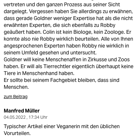
berlin
vertreten und den ganzen Prozess aus seiner Sicht
dargelegt. Vergessen haben Sie allerdings zu erwähnen,
nord
dass gerade Goldner weniger Expertise hat als die nicht
erwähnten Experten, die sich ebenfalls zu Robby
wahrheit
geäußert haben. Colin ist kein Biologe, kein Zoologe. Er
konnte also nie Robby wirklich beurteilen. Alle von Ihnen
verlag
angesprochenen Experten haben Robby nie wirklich in
seinem Umfeld gesehen und untersucht.
verlag
Goldner will keine Menschenaffen in Zirkusse und Zoos
haben. Er will als Tierrechtler eigentlich überhaupt keine
veranstaltungen
Tiere in Menschenhand haben.
shop
Er sollte bei seinem Fachgebiet bleiben, dass sind
Menschen.
fragen & hilfe
zum Beitrag
unterstützen
Manfred Müller
abo
04.05.2022 , 17:34 Uhr
Typischer Artikel einer Veganerin mit den üblichen
genossenschaft
Vorurteilen.