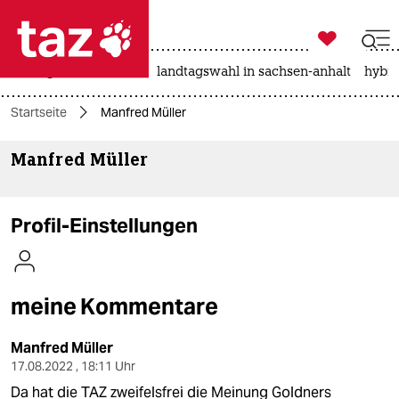

taz zahl ich
niedrigwasser
rente
landtagswahl in sachsen-anhalt
hybri

taz zahl ich
Startseite
Manfred Müller
taz zahl ich
Manfred Müller
themen
politik
Profil-Einstellungen
öko
gesellschaft
meine Kommentare
kultur
Manfred Müller
sport
17.08.2022 , 18:11 Uhr
Da hat die TAZ zweifelsfrei die Meinung Goldners