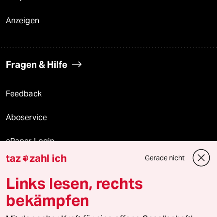
Anzeigen
Fragen & Hilfe
Feedback
Aboservice
ePaper Login
taz
zahl ich
Gerade nicht

Downloads für Abonnierende
Links lesen, rechts
bekämpfen
© 2026 taz Verlags und Vertriebs GmbH