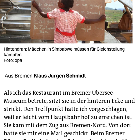
berlin
nord
wahrheit
verlag
Hintendran: Mädchen in Simbabwe müssen für Gleichstellung
kämpfen
verlag
Foto: dpa
veranstaltungen
Aus Bremen
Klaus Jürgen Schmidt
shop
fragen & hilfe
Als ich das Restaurant im Bremer Übersee-
Museum betrete, sitzt sie in der hinteren Ecke und
unterstützen
strickt. Den Treffpunkt hatte ich vorgeschlagen,
weil er leicht vom Hauptbahnhof zu erreichen ist.
abo
Sie kam mit dem Zug aus Bremen-Nord. Von dort
genossenschaft
hatte sie mir eine Mail geschickt. Beim Bremer