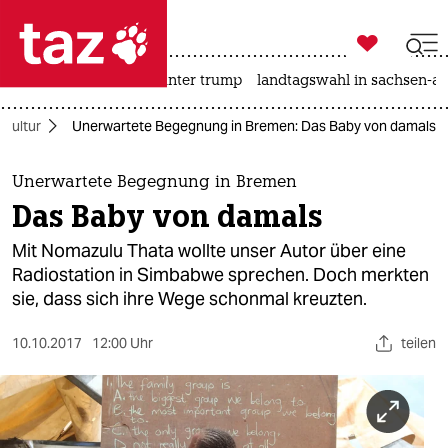

taz zahl ich
nahost-konflikt
usa unter trump
landtagswahl in sachsen-an

taz zahl ich
Kultur
Unerwartete Begegnung in Bremen: Das Baby von damals
taz zahl ich
themen
Unerwartete Begegnung in Bremen
Das Baby von damals
politik
Mit Nomazulu Thata wollte unser Autor über eine
öko
Radiostation in Simbabwe sprechen. Doch merkten
sie, dass sich ihre Wege schonmal kreuzten.
gesellschaft
10.10.2017
12:00 Uhr
teilen
kultur
sport