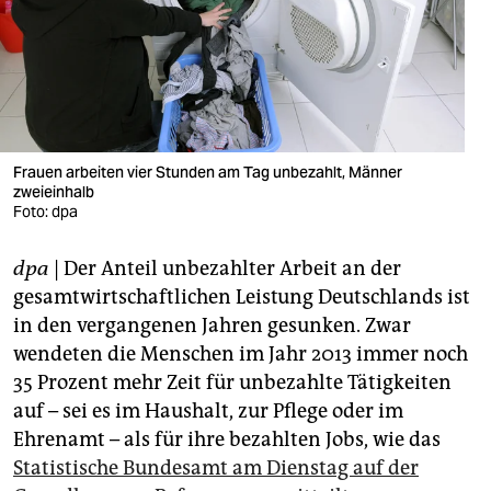
berlin
nord
wahrheit
verlag
Frauen arbeiten vier Stunden am Tag unbezahlt, Männer
verlag
zweieinhalb
Foto: dpa
veranstaltungen
dpa
| Der Anteil unbezahlter Arbeit an der
shop
gesamtwirtschaftlichen Leistung Deutschlands ist
fragen & hilfe
in den vergangenen Jahren gesunken. Zwar
wendeten die Menschen im Jahr 2013 immer noch
unterstützen
35 Prozent mehr Zeit für unbezahlte Tätigkeiten
abo
auf – sei es im Haushalt, zur Pflege oder im
Ehrenamt – als für ihre bezahlten Jobs, wie das
genossenschaft
Statistische Bundesamt am Dienstag auf der