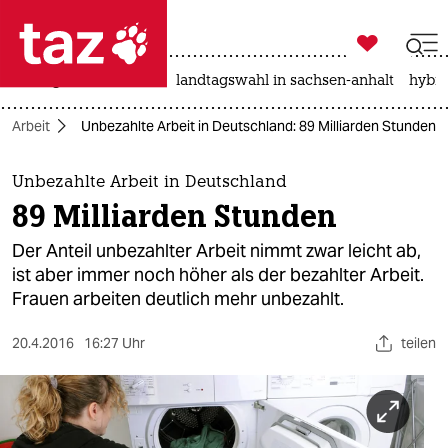

taz zahl ich
niedrigwasser
rente
landtagswahl in sachsen-anhalt
hybri

taz zahl ich
Arbeit
Unbezahlte Arbeit in Deutschland: 89 Milliarden Stunden
taz zahl ich
themen
Unbezahlte Arbeit in Deutschland
89 Milliarden Stunden
politik
Der Anteil unbezahlter Arbeit nimmt zwar leicht ab,
öko
ist aber immer noch höher als der bezahlter Arbeit.
Frauen arbeiten deutlich mehr unbezahlt.
gesellschaft
20.4.2016
16:27 Uhr
teilen
kultur
sport